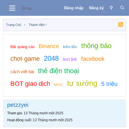
Đăng nhập
Đăng ký
Trang Chủ
Thành Viên
thông báo
Binance
Đặt quảng cáo
kiếm tiền
2048
chơi game
facebook
text link
thẻ điện thoại
cách viết bài
tự sướng
BOT giao dịch
5 triệu
MEXC
petzzyei
Tham gia
13 Tháng mười một 2025
Hoạt động cuối
13 Tháng mười một 2025