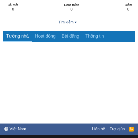
Bài viết
Lượt thích
Điểm
0
0
0
Tìm kiếm
Tường nhà
Hoạt động
Bài đăng
Thông tin
Việt Nam
Liên hệ
Trợ giúp
R
S
S