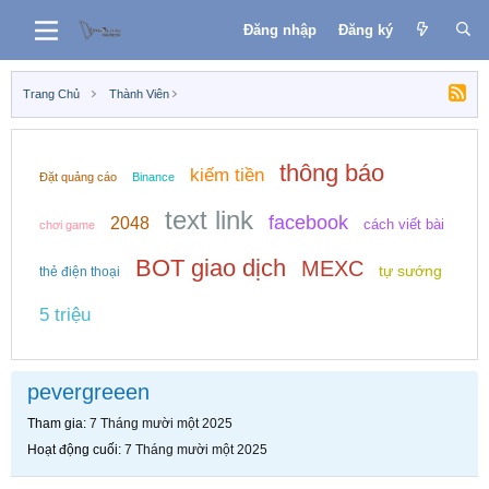
Đăng nhập
Đăng ký
Trang Chủ
Thành Viên
thông báo
kiếm tiền
Đặt quảng cáo
Binance
text link
facebook
2048
cách viết bài
chơi game
BOT giao dịch
MEXC
tự sướng
thẻ điện thoại
5 triệu
pevergreeen
Tham gia
7 Tháng mười một 2025
Hoạt động cuối
7 Tháng mười một 2025