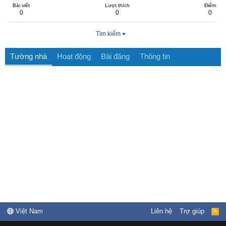
Bài viết
Lượt thích
Điểm
0
0
0
Tìm kiếm
Tường nhà
Hoạt động
Bài đăng
Thông tin
Việt Nam
Liên hệ
Trợ giúp
R
S
S