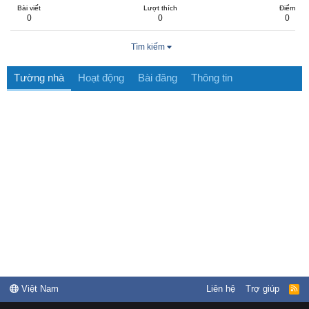
Bài viết
Lượt thích
Điểm
0
0
0
Tìm kiếm
Tường nhà
Hoạt động
Bài đăng
Thông tin
Việt Nam
Liên hệ
Trợ giúp
R
S
S