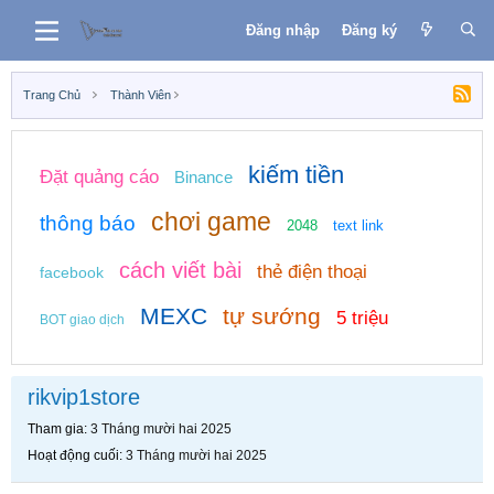
Đăng nhập
Đăng ký
Trang Chủ
Thành Viên
kiếm tiền
Đặt quảng cáo
Binance
chơi game
thông báo
2048
text link
cách viết bài
thẻ điện thoại
facebook
MEXC
tự sướng
5 triệu
BOT giao dịch
rikvip1store
Tham gia
3 Tháng mười hai 2025
Hoạt động cuối
3 Tháng mười hai 2025