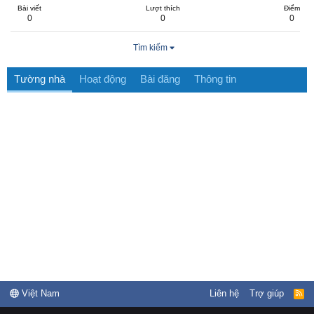
Bài viết
Lượt thích
Điểm
0
0
0
Tìm kiếm
Tường nhà
Hoạt động
Bài đăng
Thông tin
Việt Nam
Liên hệ
Trợ giúp
R
S
S