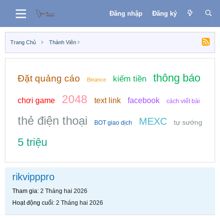
Đăng nhập
Đăng ký
Trang Chủ
Thành Viên
thông báo
Đặt quảng cáo
kiếm tiền
Binance
2048
chơi game
text link
facebook
cách viết bài
thẻ điện thoại
MEXC
tự sướng
BOT giao dịch
5 triệu
rikvipppro
Tham gia
2 Tháng hai 2026
Hoạt động cuối
2 Tháng hai 2026