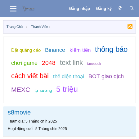
Đăng nhập
Đăng ký
Trang Chủ
Thành Viên
thông báo
Binance
kiếm tiền
Đặt quảng cáo
text link
2048
chơi game
facebook
cách viết bài
BOT giao dịch
thẻ điện thoại
5 triệu
MEXC
tự sướng
s8movie
Tham gia
5 Tháng chín 2025
Hoạt động cuối
5 Tháng chín 2025