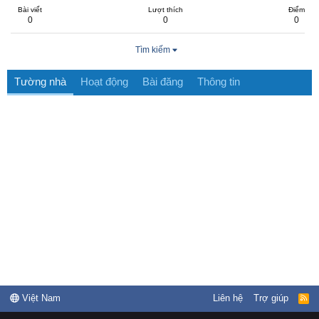
Bài viết
Lượt thích
Điểm
0
0
0
Tìm kiếm
Tường nhà
Hoạt động
Bài đăng
Thông tin
Việt Nam
Liên hệ
Trợ giúp
R
S
S