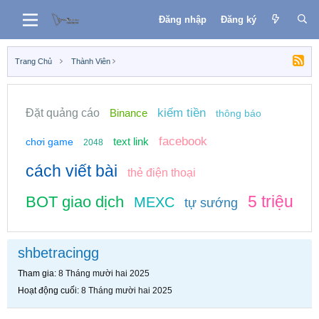
Đăng nhập
Đăng ký
Trang Chủ
Thành Viên
kiếm tiền
Đặt quảng cáo
Binance
thông báo
facebook
text link
chơi game
2048
cách viết bài
thẻ điện thoại
5 triệu
BOT giao dịch
MEXC
tự sướng
shbetracingg
Tham gia
8 Tháng mười hai 2025
Hoạt động cuối
8 Tháng mười hai 2025