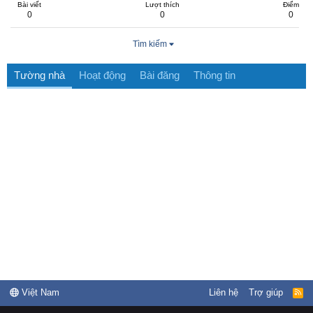
Bài viết
Lượt thích
Điểm
0
0
0
Tìm kiếm
Tường nhà
Hoạt động
Bài đăng
Thông tin
Việt Nam
Liên hệ
Trợ giúp
R
S
S