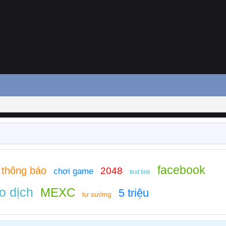
facebook
thông báo
2048
chơi game
text link
o dịch
MEXC
5 triệu
tự sướng