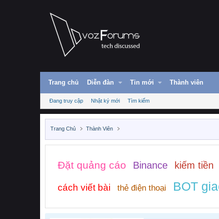
Trang chủ
Diễn đàn
Tin mới
Thành viên
Đang truy cập
Nhật ký mới
Tìm kiếm
Trang Chủ
Thành Viên
Đặt quảng cáo
Binance
kiếm tiền
BOT gia
cách viết bài
thẻ điện thoại