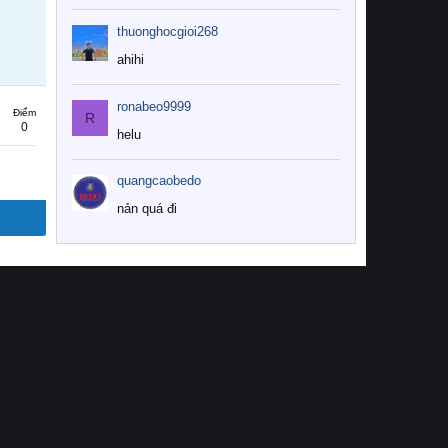
thuonghocgioi268
ahihi
ronabeo9999
Điểm
R
0
helu
quangcaobedo
nản quá đi