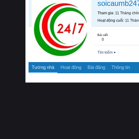
soicaumb24
Tham gia
11 Tháng chí
Hoạt động cuối
11 Thán
Bài viết
0
Tìm kiếm
Tường nhà
Hoạt động
Bài đăng
Thông tin