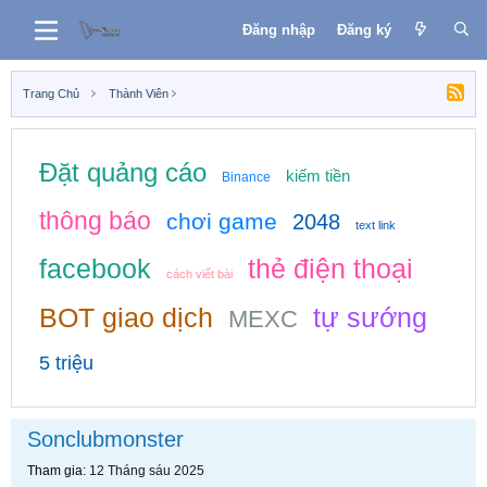
Đăng nhập
Đăng ký
Trang Chủ
Thành Viên
Đặt quảng cáo
kiếm tiền
Binance
thông báo
chơi game
2048
text link
facebook
thẻ điện thoại
cách viết bài
BOT giao dịch
tự sướng
MEXC
5 triệu
Sonclubmonster
Tham gia
12 Tháng sáu 2025