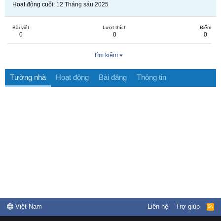
Hoạt động cuối
12 Tháng sáu 2025
Bài viết
Lượt thích
Điểm
0
0
0
Tìm kiếm
Tường nhà
Hoạt động
Bài đăng
Thông tin
Việt Nam
Liên hệ
Trợ giúp
R
S
S