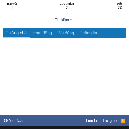
Bài viết
Lượt thích
Điểm
1
2
20
Tìm kiếm
Tường nhà
Hoạt động
Bài đăng
Thông tin
Việt Nam
Liên hệ
Trợ giúp
R
S
S