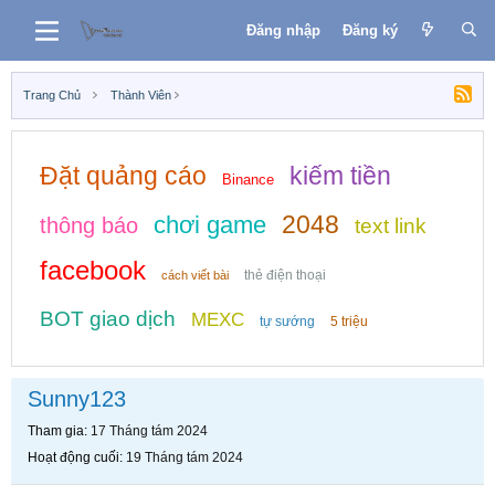
Đăng nhập
Đăng ký
Trang Chủ
Thành Viên
Đặt quảng cáo
kiếm tiền
Binance
2048
chơi game
thông báo
text link
facebook
thẻ điện thoại
cách viết bài
BOT giao dịch
MEXC
tự sướng
5 triệu
Sunny123
Tham gia
17 Tháng tám 2024
Hoạt động cuối
19 Tháng tám 2024