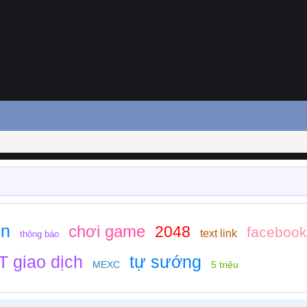
ền
chơi game
2048
facebook
text link
thông báo
 giao dịch
tự sướng
MEXC
5 triệu