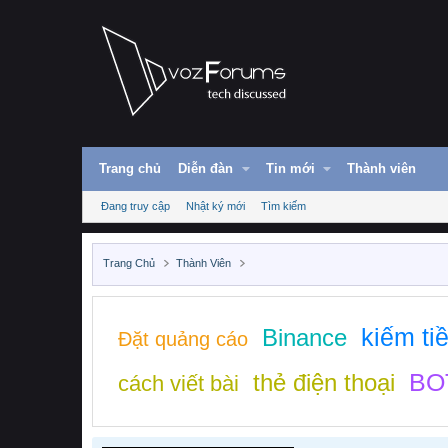
Trang chủ
Diễn đàn
Tin mới
Thành viên
Đang truy cập
Nhật ký mới
Tìm kiếm
Trang Chủ
Thành Viên
kiếm ti
Binance
Đặt quảng cáo
BOT
thẻ điện thoại
cách viết bài