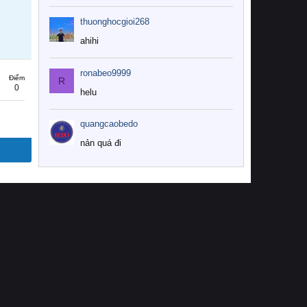
thuonghocgioi268
ahihi
ronabeo9999
Điểm
R
0
helu
quangcaobedo
nản quá đi