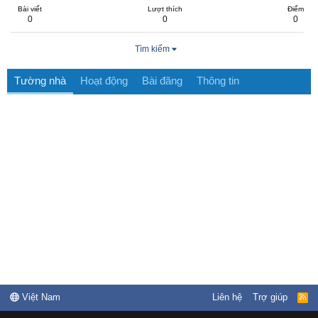
Bài viết
Lượt thích
Điểm
0
0
0
Tìm kiếm
Tường nhà
Hoạt động
Bài đăng
Thông tin
Việt Nam
Liên hệ
Trợ giúp
R
S
S