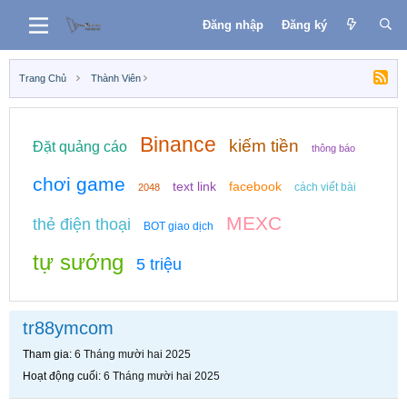
Đăng nhập
Đăng ký
Trang Chủ
Thành Viên
Binance
kiếm tiền
Đặt quảng cáo
thông báo
chơi game
text link
facebook
cách viết bài
2048
MEXC
thẻ điện thoại
BOT giao dịch
tự sướng
5 triệu
tr88ymcom
Tham gia
6 Tháng mười hai 2025
Hoạt động cuối
6 Tháng mười hai 2025