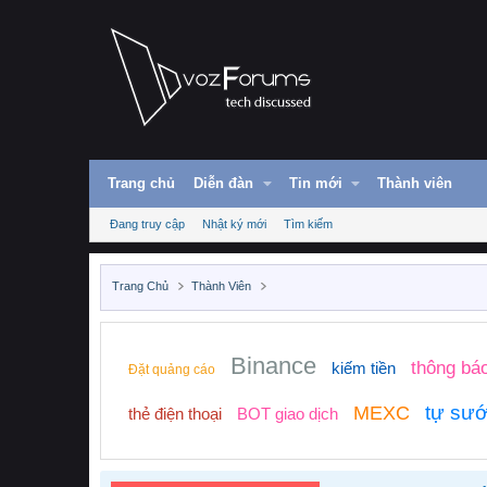
Trang chủ
Diễn đàn
Tin mới
Thành viên
Đang truy cập
Nhật ký mới
Tìm kiếm
Trang Chủ
Thành Viên
Binance
thông bá
kiếm tiền
Đặt quảng cáo
tự sư
MEXC
thẻ điện thoại
BOT giao dịch