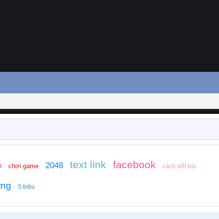
text link
facebook
o
2048
chơi game
cách viết bài
ớng
5 triệu