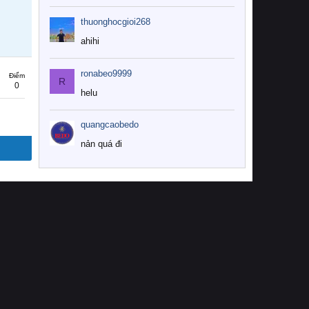
thuonghocgioi268
ahihi
ronabeo9999
Điểm
R
0
helu
quangcaobedo
nản quá đi