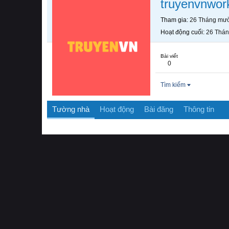
truyenvnwor
Tham gia
26 Tháng mườ
Hoạt động cuối
26 Thán
Bài viết
0
Tìm kiếm
Tường nhà
Hoạt động
Bài đăng
Thông tin