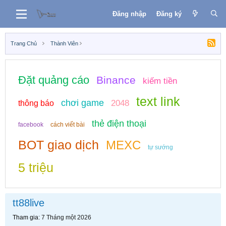
Đăng nhập
Đăng ký
Trang Chủ
Thành Viên
Đặt quảng cáo
Binance
kiếm tiền
text link
chơi game
2048
thông báo
thẻ điện thoại
facebook
cách viết bài
BOT giao dịch
MEXC
tự sướng
5 triệu
tt88live
Tham gia
7 Tháng một 2026