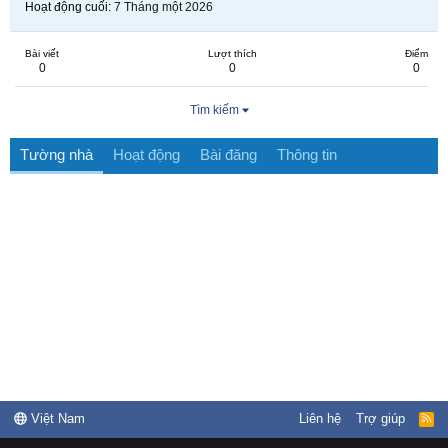
Hoạt động cuối
7 Tháng một 2026
Bài viết
Lượt thích
Điểm
0
0
0
Tìm kiếm
Tường nhà
Hoạt động
Bài đăng
Thông tin
Việt Nam
Liên hệ
Trợ giúp
R
S
S