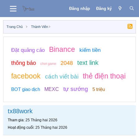
Đăng nhập
Đăng ký
Trang Chủ
Thành Viên
Binance
Đặt quảng cáo
kiếm tiền
text link
thông báo
2048
chơi game
facebook
thẻ điện thoại
cách viết bài
tự sướng
BOT giao dịch
MEXC
5 triệu
tx88work
Tham gia
25 Tháng hai 2026
Hoạt động cuối
25 Tháng hai 2026