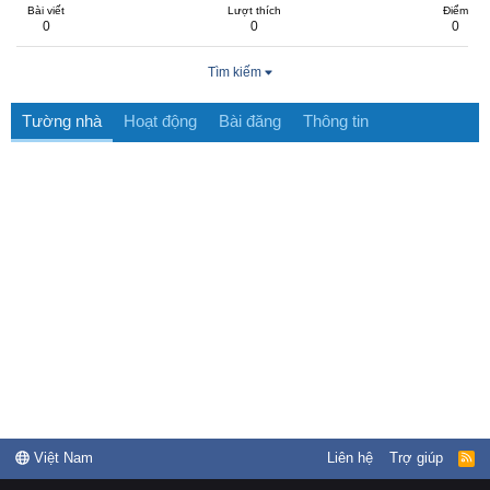
Bài viết
Lượt thích
Điểm
0
0
0
Tìm kiếm
Tường nhà
Hoạt động
Bài đăng
Thông tin
Việt Nam
Liên hệ
Trợ giúp
R
S
S