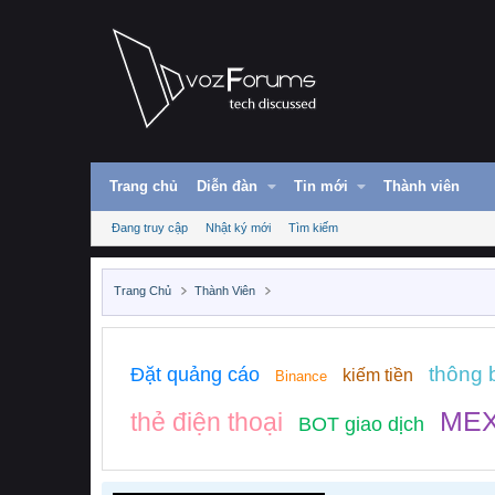
Trang chủ
Diễn đàn
Tin mới
Thành viên
Đang truy cập
Nhật ký mới
Tìm kiếm
Trang Chủ
Thành Viên
thông 
Đặt quảng cáo
kiếm tiền
Binance
ME
thẻ điện thoại
BOT giao dịch