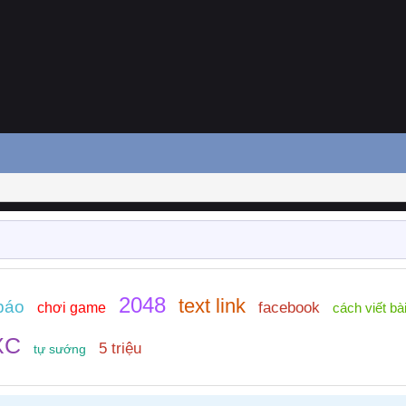
2048
text link
báo
facebook
chơi game
cách viết bà
XC
5 triệu
tự sướng