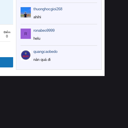
thuonghocgioi268
ahihi
ronabeo9999
Điểm
R
0
helu
quangcaobedo
nản quá đi