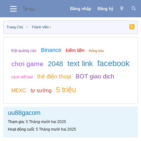
Đăng nhập
Đăng ký
Trang Chủ
Thành Viên
Binance
kiếm tiền
Đặt quảng cáo
thông báo
facebook
text link
2048
chơi game
BOT giao dịch
thẻ điện thoại
cách viết bài
5 triệu
MEXC
tự sướng
uu88gacom
Tham gia
5 Tháng mười hai 2025
Hoạt động cuối
5 Tháng mười hai 2025