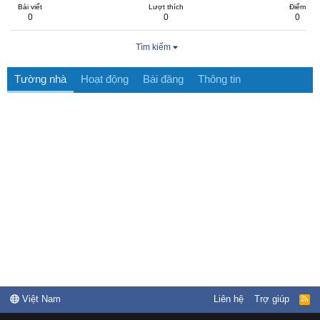
Bài viết
Lượt thích
Điểm
0
0
0
Tìm kiếm
Tường nhà
Hoạt động
Bài đăng
Thông tin
Việt Nam
Liên hệ
Trợ giúp
R
S
S