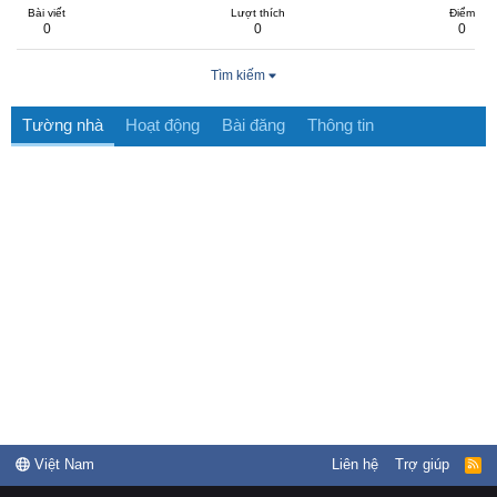
Bài viết
Lượt thích
Điểm
0
0
0
Tìm kiếm
Tường nhà
Hoạt động
Bài đăng
Thông tin
Việt Nam
Liên hệ
Trợ giúp
R
S
S