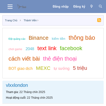
Đăng nhập
Đăng ký
Trang Chủ
Thành Viên
thông báo
Binance
kiếm tiền
Đặt quảng cáo
text link
facebook
2048
chơi game
cách viết bài
thẻ điện thoại
5 triệu
MEXC
BOT giao dịch
tự sướng
vlxxlondon
Tham gia
22 Tháng chín 2025
Hoạt động cuối
22 Tháng chín 2025