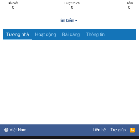
Bài viết
Lượt thích
Điểm
0
0
0
Tìm kiếm
Tường nhà
Hoạt động
Bài đăng
Thông tin
Việt Nam
Liên hệ
Trợ giúp
R
S
S