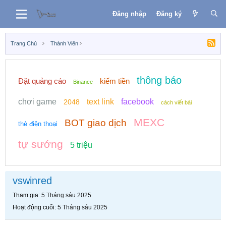
Đăng nhập
Đăng ký
Trang Chủ
Thành Viên
thông báo
Đặt quảng cáo
kiếm tiền
Binance
chơi game
text link
facebook
2048
cách viết bài
MEXC
BOT giao dịch
thẻ điện thoại
tự sướng
5 triệu
vswinred
Tham gia
5 Tháng sáu 2025
Hoạt động cuối
5 Tháng sáu 2025