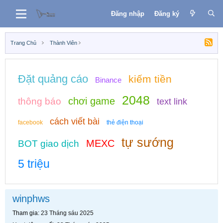
Đăng nhập
Đăng ký
Trang Chủ
Thành Viên
Đặt quảng cáo
kiếm tiền
Binance
2048
chơi game
thông báo
text link
cách viết bài
facebook
thẻ điện thoại
tự sướng
MEXC
BOT giao dịch
5 triệu
winphws
Tham gia
23 Tháng sáu 2025