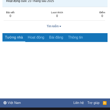
Hoạt động cuối
23 Tháng sáu 2025
Bài viết
Lượt thích
Điểm
0
0
0
Tìm kiếm
Tường nhà
Hoạt động
Bài đăng
Thông tin
Việt Nam
Liên hệ
Trợ giúp
R
S
S