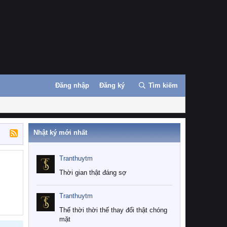
Đăng nhập
Đăng ký
Tìm kiếm
Nhật ký mới nhất
Tranthuytm
Thời gian thật đáng sợ
Tranthuytm
Thế thời thời thế thay đổi thật chóng
mặt