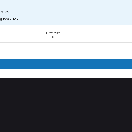
 2025
g tám 2025
Lượt thích
0