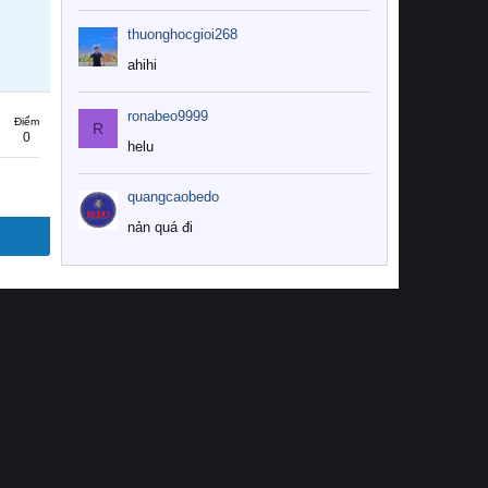
thuonghocgioi268
ahihi
ronabeo9999
Điểm
R
0
helu
quangcaobedo
nản quá đi