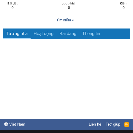
Bài viết
Lượt thích
Điểm
0
0
0
Tìm kiếm
Tường nhà
Hoạt động
Bài đăng
Thông tin
Việt Nam
Liên hệ
Trợ giúp
R
S
S