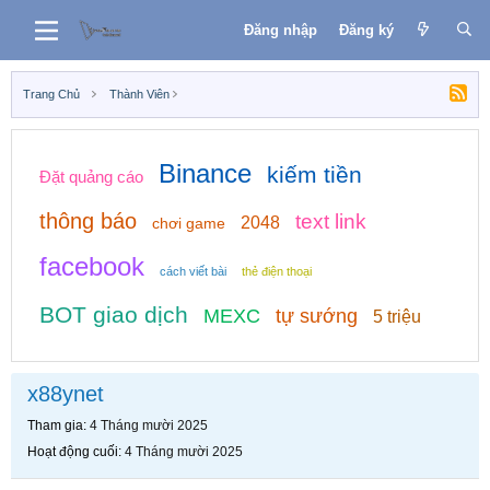
Đăng nhập
Đăng ký
Trang Chủ
Thành Viên
Binance
kiếm tiền
Đặt quảng cáo
thông báo
text link
2048
chơi game
facebook
cách viết bài
thẻ điện thoại
BOT giao dịch
MEXC
tự sướng
5 triệu
x88ynet
Tham gia
4 Tháng mười 2025
Hoạt động cuối
4 Tháng mười 2025