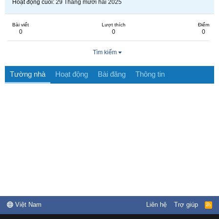
Hoạt động cuối
29 Tháng mười hai 2025
Bài viết
Lượt thích
Điểm
0
0
0
Tìm kiếm
Tường nhà
Hoạt động
Bài đăng
Thông tin
Việt Nam
Liên hệ
Trợ giúp
R
S
S