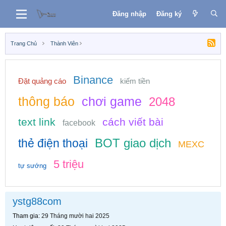
Đăng nhập
Đăng ký
Trang Chủ
Thành Viên
Binance
Đặt quảng cáo
kiếm tiền
thông báo
chơi game
2048
text link
cách viết bài
facebook
BOT giao dịch
thẻ điện thoại
MEXC
5 triệu
tự sướng
ystg88com
Tham gia
29 Tháng mười hai 2025