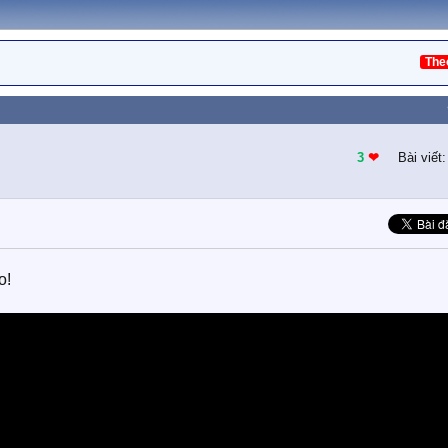
The
3
❤︎
Bài viết
o!