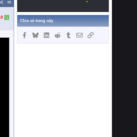
#2
10
Chia sẻ trang này
Facebook
Bluesky
LinkedIn
Reddit
Tumblr
Email
Link