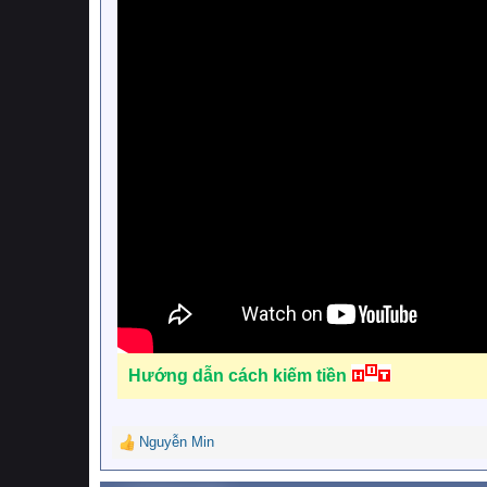
Hướng dẫn cách kiếm tiền
Nguyễn Min
R
e