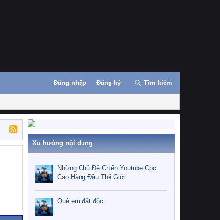
Đăng nhập
Đăng ký
Tìm kiếm
Xu hướng nội dung
Những Chủ Đề Chiến Youtube Cpc
Cao Hàng Đầu Thế Giới
Quê em đất độc