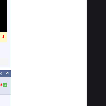
⬇
#3
55