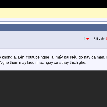
4
❤︎
Bài viết:
ro không ạ. Lên Youtube nghe lại mấy bài kiểu đó hay dã man.
 Nghe thêm mấy kiểu nhạc ngày xưa thấy thích ghê.