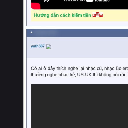
Hướng dẫn cách kiếm tiền
★
8 Tháng tư 2020
yuth387
Có ai ở đây thích nghe lại nhạc cũ, nhạc Bole
thường nghe nhạc trẻ, US-UK thì không nói rồi.