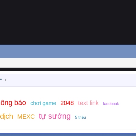
 ™
hông báo
2048
text link
chơi game
facebook
tự sướng
dịch
MEXC
5 triệu