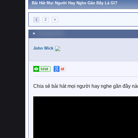
Bài Hát Mọi Người Hay Nghe Gần Đây Là Gì?
1
2
»
★
20 Tháng ba 2020
John Wick
5318
18
Chia sẻ bài hát mọi người hay nghe gần đây nà