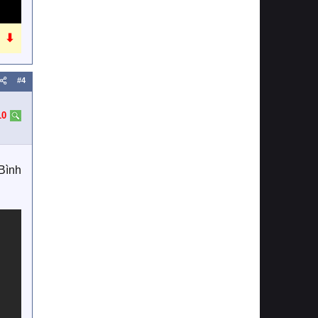
⬇
#4
10
 Bình