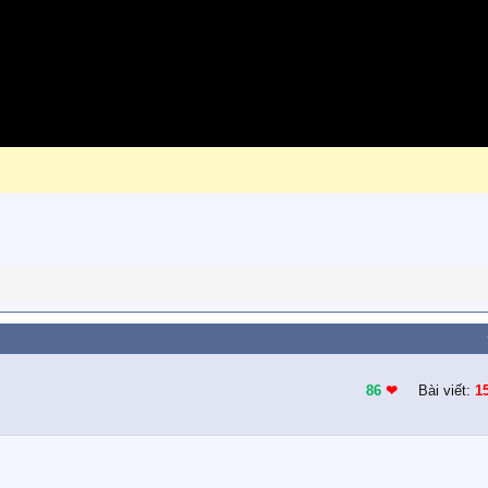
86
❤︎
Bài viết:
1