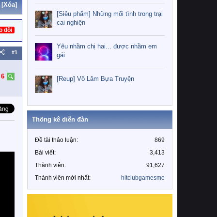
[Xóa]
[Siêu phẩm] Những mối tình trong trại
cai nghiện
o dõi
Yêu nhầm chị hai... được nhầm em
#1
gái
:
6
[Reup] Võ Lâm Bựa Truyện
Thống kê diễn đàn
Đề tài thảo luận
869
Bài viết
3,413
Thành viên
91,627
Thành viên mới nhất
hitclubgamesme