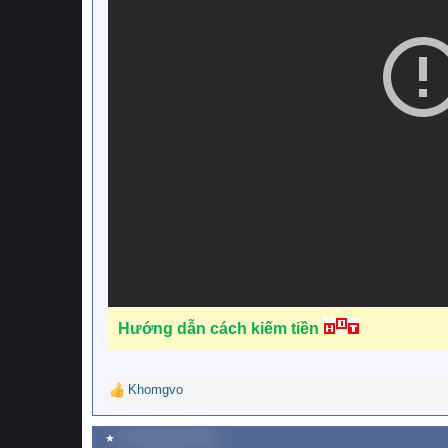
Hướng dẫn cách kiếm tiền
Khomgvo
R
e
a
★
19 Tháng năm 2020