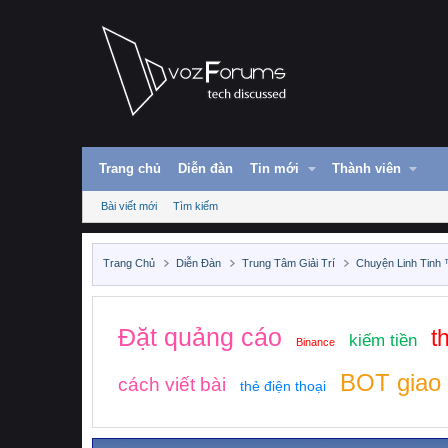
Trang chủ
Diễn đàn
Tin mới
Thành viên
Bài viết mới
Tìm kiếm
Trang Chủ
Diễn Đàn
Trung Tâm Giải Trí
Chuyện Linh Tinh
Đặt quảng cáo
t
kiếm tiền
Binance
BOT giao 
cách viết bài
thẻ điện thoại