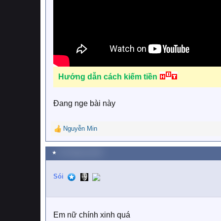
Hướng dẫn cách kiếm tiền
Đang nge bài này
Nguyễn Min
R
e
a
★
20 Tháng ba 2020
c
t
Sói
i
o
n
s
:
Em nữ chính xinh quá