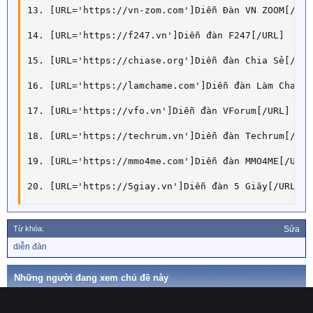
13. [URL='https://vn-zom.com']Diễn Đàn VN ZOOM[/URL]
14. [URL='https://f247.vn']Diễn đàn F247[/URL]

15. [URL='https://chiase.org']Diễn đàn Chia Sẻ[/URL]
16. [URL='https://lamchame.com']Diễn đàn Làm Cha Mẹ[
17. [URL='https://vfo.vn']Diễn đàn VForum[/URL]

18. [URL='https://techrum.vn']Diễn đàn Techrum[/URL]
19. [URL='https://mmo4me.com']Diễn đàn MMO4ME[/URL]

20. [URL='https://5giay.vn']Diễn đàn 5 Giây[/URL]
Từ khóa:
Sửa
T
diễn đàn
ừ
k
h
Những người đang xem chủ đề này
ó
a