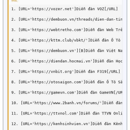
Mã:
1. [URL='https://vozer.net']Diễn đàn VOZ[/URL]

2. [URL='https://dembuon.vn/threads/dien-dan-tinh-t
3. [URL='https://webtretho.com']Diễn đàn Web Trẻ Thơ
4. [URL='https://kttm.club/vbkt/']Diễn đàn Ô Tô Fun[
5. [URL='https://dembuon.vn'][B]Diễn đàn Việt Nam O
6. [URL='https://diendan.hocmai.vn']Diễn đàn Học Mãi
7. [URL='https://vnbit.org']Diễn đàn F319[/URL]

8. [URL='https://otosaigon.com']Diễn đàn Ô Tô Sài G
9. [URL='https://gamevn.com']Diễn đàn GameVN[/URL]

10. [URL='https://www.2banh.vn/forums/']Diễn đàn 2 
11. [URL='https://ttvnol.com']Diễn đàn TTVN Online[/
12. [URL='https://kenhsinhvien.vn']Diễn đàn Kênh Si