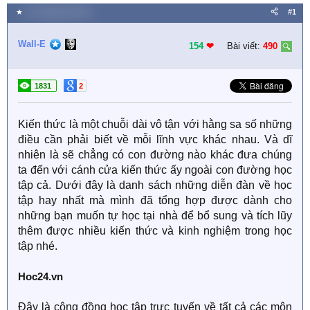
★
21 Tháng bảy 2023
#1
Wall-E
154
❤︎
Bài viết:
490
1831
2
Kiến thức là một chuỗi dài vô tận với hằng sa số những
điều cần phải biết về mỗi lĩnh vực khác nhau. Và dĩ
nhiên là sẽ chẳng có con đường nào khác đưa chúng
ta đến với cánh cửa kiến thức ấy ngoài con đường học
tập cả. Dưới đây là danh sách những diễn đàn về học
tập hay nhất mà mình đã tổng hợp được dành cho
những bạn muốn tự học tại nhà để bổ sung và tích lũy
thêm được nhiều kiến thức và kinh nghiệm trong học
tập nhé.
Hoc24.vn
Đây là cộng đồng học tập trực tuyến về tất cả các môn