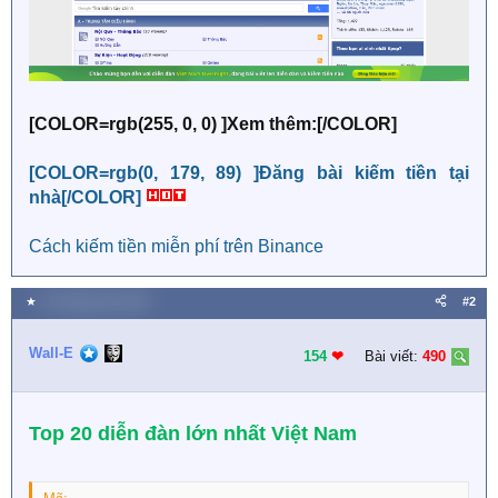
[COLOR=rgb(255, 0, 0) ]Xem thêm:[/COLOR]
[COLOR=rgb(0, 179, 89) ]Đăng bài kiếm tiền tại
nhà[/COLOR]
Cách kiếm tiền miễn phí trên Binance
★
22 Tháng năm 2024
#2
Wall-E
154
❤︎
Bài viết:
490
Top 20 diễn đàn lớn nhất Việt Nam