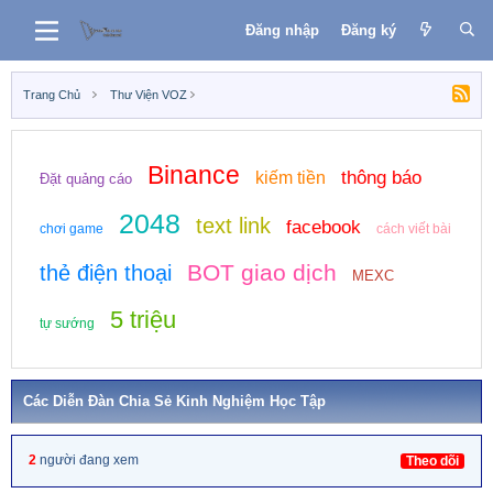
Đăng nhập
Đăng ký
Trang Chủ
Thư Viện VOZ
Binance
thông báo
kiếm tiền
Đặt quảng cáo
2048
text link
facebook
chơi game
cách viết bài
BOT giao dịch
thẻ điện thoại
MEXC
5 triệu
tự sướng
Các Diễn Đàn Chia Sẻ Kinh Nghiệm Học Tập
2
người đang xem
Theo dõi