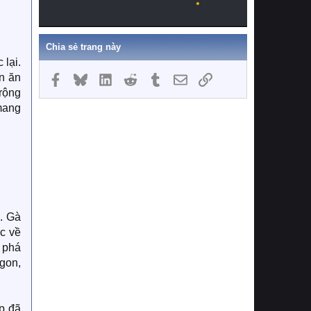
Chia sẻ trang này
lại.
n ăn
Facebook
Bluesky
LinkedIn
Reddit
Tumblr
Email
Link
 rộng
mang
. Gà
úc về
m phá
gon,
p đã