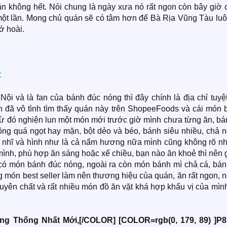
ăn không hết. Nói chung là ngày xưa nó rất ngon còn bây giờ 
ột lần. Mong chủ quán sẽ có tâm hơn để Bà Rịa Vũng Tàu luô
ớ hoài.
t
 và là fan của bánh đúc nóng thì đây chính là địa chỉ tuyệt
 đã vô tình tìm thấy quán này trên ShopeeFoods và cái món 
từ đó nghiện lun một món mới trước giờ mình chưa từng ăn, bá
 quá ngọt hay mặn, bột dẻo và béo, bánh siêu nhiều, chả n
ộc nhĩ và hình như là cả nấm hương nữa mình cũng không rõ n
nh, phù hợp ăn sáng hoặc xế chiều, bạn nào ăn khoẻ thì nên g
có món bánh đúc nóng, ngoài ra còn món bánh mì chả cá, bán
g món best seller làm nên thương hiệu của quán, ăn rất ngon, 
guyên chất và rất nhiều món đồ ăn vặt khá hợp khẩu vị của mình
ờng Thống Nhất Mới,[/COLOR]
[COLOR=rgb(0, 179, 89) ]P8