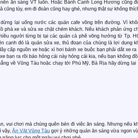
thì nên ăn sáng VT luôn. Hoặc Bánh Canh Long Hương cũng đ
 cũng tùy, em đi đoàn cũng hay ghé, nhưng thật sự không thíc
dừng lại uống nước các quán cafe võng trên đường. Vì khôn
 hồ phá xe và sửa xe chặt chém khách. Nếu khách phản ứng c
hiều người từng bị tại các quán cà phê võng hướng từ Tp. H
ên cạnh đó là quán sửa xe, thủ đoạn của chúng là lợi dụng k
dây cấp nguồn xe hoặc xì hơi bánh xe buộc bạn phải dắt xe ra
e bạn ra rồi báo hỏng cái này hỏng cái kia, nếu bạn không đồ
thẳng về Vũng Tàu hoặc chạy tới Phú Mỹ, Bà Rịa hãy dừng lại 
an, vui chơi mà chúng quên bén đi việc ăn sáng. Nhưng nếu k
ì vậy,
Ăn Vặt Vũng Tàu
gợi ý những quán ăn sáng vừa ngon vừ
 năng lực cho một ngày vui chơi nhé.