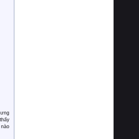
hưng
thấy
h nào