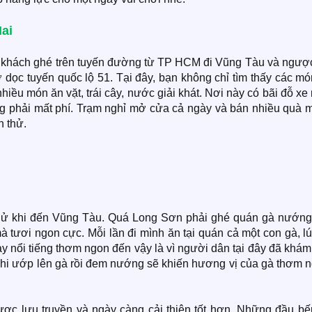
ai
u khách ghé trên tuyến đường từ TP HCM đi Vũng Tàu và ngược 
dọc tuyến quốc lộ 51. Tại đây, bạn không chỉ tìm thấy các mó
iều món ăn vặt, trái cây, nước giải khát. Nơi này có bãi đỗ xe
ng phải mất phí. Trạm nghỉ mở cửa cả ngày và bán nhiều quà 
n thử.
hử khi đến Vũng Tàu. Quá Long Sơn phải ghé quán gà nướng
à tươi ngon cực. Mỗi lần đi mình ăn tại quán cả một con gà, l
y nổi tiếng thơm ngon đến vậy là vì người dân tại đây đã khá
khi ướp lên gà rồi đem nướng sẽ khiến hương vị của gà thơm n
ược lưu truyền và ngày càng cải thiện tốt hơn. Những đầu bế