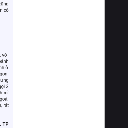
cũng
n có
 vời
bánh
nh ở
gon,
hưng
ọi 2
h mì
ngoài
, rất
, TP