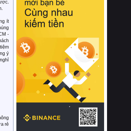
ược.
h.
g ít
húng
CM -
hách
 tiệm
ng ý
nghỉ
hông
a rẻ