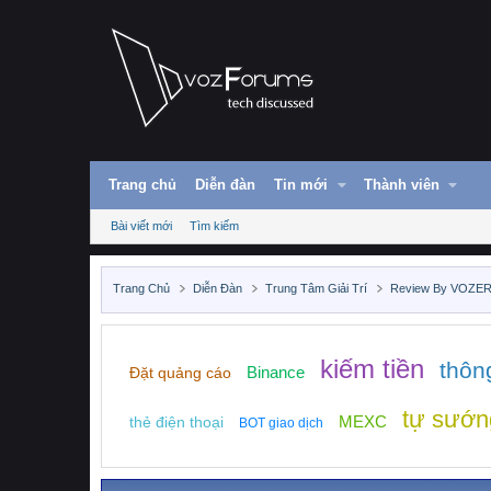
Trang chủ
Diễn đàn
Tin mới
Thành viên
Bài viết mới
Tìm kiếm
Trang Chủ
Diễn Đàn
Trung Tâm Giải Trí
Review By VOZE
kiếm tiền
thôn
Binance
Đặt quảng cáo
tự sướn
MEXC
thẻ điện thoại
BOT giao dịch