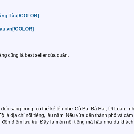
Vũng Tàu[/COLOR]
tau.vn[/COLOR]
g cũng là best seller của quán.
đến sang trọng, có thể kể tên như Cô Ba, Bà Hai, Út Loan.. n
là địa chỉ nổi tiếng, lâu năm. Nếu vừa đến thành phố và cảm 
hi đến điểm lưu trú. Đây là món nổi tiếng mà hầu như du khác