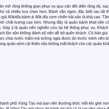
 mở rộng không gian phục vụ qua căn đối diện rộng rãi, sạc
 và nhiều lựa chọn hơn. Bánh vẫn ngon, đặc biệt rau rất t
 giá 60k/dĩa bánh & 80k dĩa cơm chiên hải sản là khá cao. Tầ
với chất lượng cao hơn. Nhưng đây là quán bánh khọt nên có
. Góp ý là quán nên nghiên cứu lại hệ thống phục vụ. Khách
ách lộn xộn không đánh số nên dễ bỏ quên khách. Có bàn gia 
ược chia nước mắm mà tưởng ngta được ăn trước mình nên bỏ
vọng quán sớm cải thiện nếu không mất khách cho các quán khá
 thành phố Vũng Tàu mà bạn nên thưởng thức mỗi khi ghé nơi
u, đi Vũng Tàu mà chưa ăn bánh mì chả cá là coi như chưa đi 