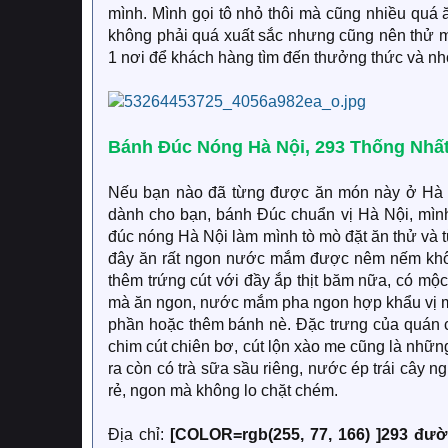
mình. Mình gọi tô nhỏ thôi mà cũng nhiều quá 
không phải quá xuất sắc nhưng cũng nên thử m
1 nơi để khách hàng tìm đến thưởng thức và nh
Bánh Đúc Nóng Hà Nội, 293 Thống Nhấ
Nếu bạn nào đã từng được ăn món này ở Hà Nội
dành cho bạn, bánh Đúc chuẩn vị Hà Nội, mình
đúc nóng Hà Nội làm mình tò mò đặt ăn thử và 
đây ăn rất ngon nước mắm được nêm nếm không
thêm trứng cút với đầy ắp thịt băm nữa, có m
mà ăn ngon, nước mắm pha ngon hợp khẩu vị mì
phần hoặc thêm bánh nè. Đặc trưng của quán 
chim cút chiên bơ, cút lộn xào me cũng là nhữn
ra còn có trà sữa sầu riêng, nước ép trái cây n
rẻ, ngon mà không lo chặt chém.
Địa chỉ:
[COLOR=rgb(255, 77, 166) ]293 đư