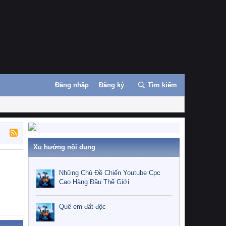
Đăng nhập
Đăng ký
Tìm kiếm
Xu hướng nội dung
Những Chủ Đề Chiến Youtube Cpc
Cao Hàng Đầu Thế Giới
Quê em đất độc