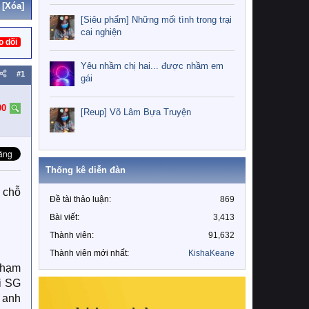
[Xóa]
[Siêu phẩm] Những mối tình trong trại
cai nghiện
o dõi
Yêu nhầm chị hai... được nhầm em
#1
gái
90
[Reup] Võ Lâm Bựa Truyện
Thống kê diễn đàn
 chỗ
Đề tài thảo luận
869
Bài viết
3,413
Thành viên
91,632
Thành viên mới nhất
KishaKeane
chạm
i SG
 anh