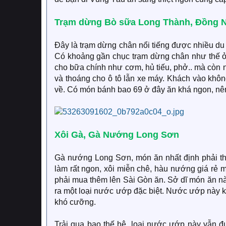
Trạm dừng Bò sữa Long Thành, Đồng N
Đây là trạm dừng chân nổi tiếng được nhiều d
Có khoảng gần chục trạm dừng chân như thế ở 
cho bữa chính như cơm, hủ tiếu, phở.. mà còn nh
và thoáng cho ô tô lẫn xe máy. Khách vào khô
về. Có món bánh bao 69 ở đây ăn khá ngon, nê
Xôi Gà, Gà Nướng Long Sơn
Gà nướng Long Sơn, món ăn nhất định phải t
làm rất ngon, xôi miễn chê, hàu nướng giá rẻ m
phải mua thêm lên Sài Gòn ăn. Sở dĩ món ăn nà
ra một loại nước ướp đặc biệt. Nước ướp này 
khó cưỡng.
Trải qua bao thế hệ, loại nước ướp này vẫn đ