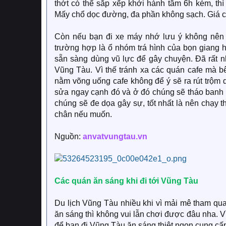
thớt có thể sắp xếp khởi hành tầm 6h kém, 
Mấy chổ dọc đường, đa phần không sạch. Giá cả
Còn nếu bạn đi xe máy nhớ lưu ý không nên 
trường hợp là ổ nhóm trá hình của bọn giang
sẵn sàng dùng vũ lực để gây chuyện. Đã rất n
Vũng Tàu. Vì thế tránh xa các quán cafe mà b
nằm võng uống cafe không để ý sẽ ra rút trộm 
sửa ngay cạnh đó và ở đó chúng sẽ tháo banh x
chúng sẽ đe dọa gây sự, tốt nhất là nên chạy 
chân nếu muốn.
Nguồn:
anvatvungtau.vn
Các quán ăn sáng khi đi tới Vũng Tàu
Du lịch Vũng Tàu nhiều khi vì mải mê tham qu
ăn sáng thì không vui lẫn chơi được đâu nha. V
để bạn đi Vũng Tàu ăn sáng thiệt ngon cung cấp