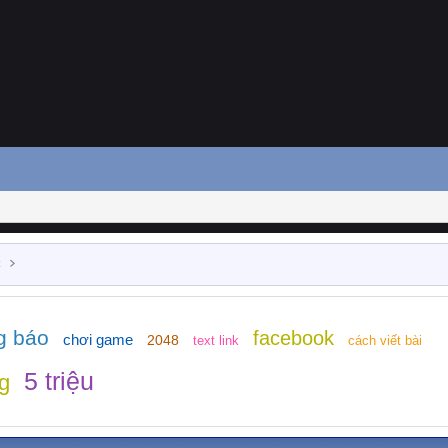
R
g báo
facebook
chơi game
2048
text link
cách viết bài
5 triệu
g