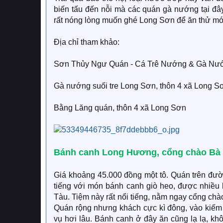
biến tấu đến nỗi mà các quán gà nướng tại đ
rất nóng lòng muốn ghé Long Sơn để ăn thử món
Địa chỉ tham khảo:
Sơn Thủy Ngư Quán - Cá Trê Nướng & Gà Nư
Gà nướng suối tre Long Sơn, thôn 4 xã Long S
Bằng Lăng quán, thôn 4 xã Long Sơn
Bánh canh Long Hương, cổng chào Bà 
Giá khoảng 45.000 đồng một tô. Quán trên đườ
tiếng với món bánh canh giò heo, được nhiều k
Tàu. Tiệm này rất nổi tiếng, nằm ngay cổng chào
Quán rộng nhưng khách cực kì đông, vào kiếm 
vụ hơi lâu. Bánh canh ở đây ăn cũng lạ lạ, k