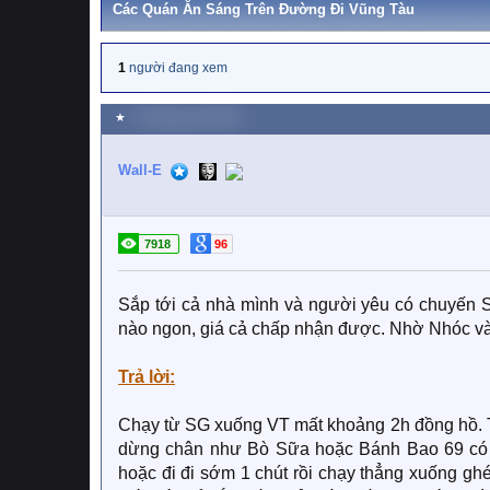
Các Quán Ăn Sáng Trên Đường Đi Vũng Tàu
1
người đang xem
★
17 Tháng mười 2023
Wall-E
7918
96
Sắp tới cả nhà mình và người yêu có chuyến SG
nào ngon, giá cả chấp nhận được. Nhờ Nhóc và
Trả lời:
Chạy từ SG xuống VT mất khoảng 2h đồng hồ. T
dừng chân như Bò Sữa hoặc Bánh Bao 69 có t
hoặc đi đi sớm 1 chút rồi chạy thẳng xuống gh