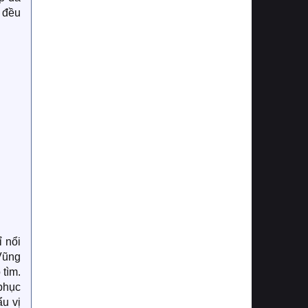
 đều
 nổi
Vũng
 tìm.
phục
u vị