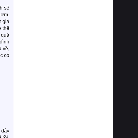
h sẽ
hơm.
m giá
 thể
 quá
đình
 về,
c có
 đây
rồi.