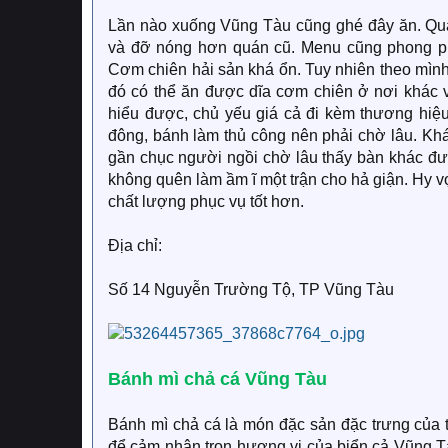
Lần nào xuống Vũng Tàu cũng ghé đây ăn. Quán
và đỡ nóng hơn quán cũ. Menu cũng phong phú
Cơm chiên hải sản khá ổn. Tuy nhiên theo mình
đó có thể ăn được dĩa cơm chiên ở nơi khác 
hiểu được, chủ yếu giá cả đi kèm thương hiệu
đông, bánh làm thủ công nên phải chờ lâu. Kh
gần chục người ngồi chờ lâu thấy bàn khác đ
không quên làm ầm ĩ một trận cho hả giận. Hy 
chất lượng phục vụ tốt hơn.
Địa chỉ:
Số 14 Nguyễn Trường Tộ, TP Vũng Tàu
Bánh mì chả cá Vũng Tàu
Bánh mì chả cá là món đặc sản đặc trưng của
để cảm nhận trọn hương vị của biển cả Vũng Tà