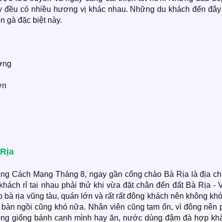
ây đều có nhiều hương vị khác nhau. Những du khách đến đây
 gà đặc biệt này.
ớng
ơn
Rịa
ng Cách Mạng Tháng 8, ngay gần cổng chào Bà Rịa là địa chỉ
hách rỉ tai nhau phải thử khi vừa đặt chân đến đất Bà Rịa - 
 bà rịa vũng tàu, quán lớn và rất rất đông khách nên không khó
bàn ngồi cũng khó nữa. Nhân viên cũng tạm ổn, vì đông nên 
hông giống bánh canh mình hay ăn, nước dùng đậm đà hợp khẩ