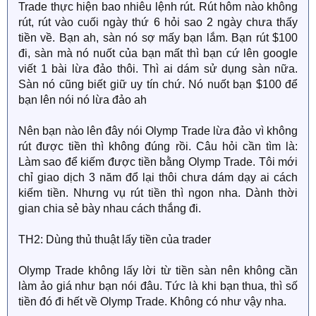
Trade thực hiện bao nhiêu lệnh rút. Rút hôm nào không
rút, rút vào cuối ngày thứ 6 hỏi sao 2 ngày chưa thấy
tiền về. Bạn ah, sàn nó sợ mấy bạn lắm. Bạn rút $100
đi, sàn mà nó nuốt của bạn mất thì bạn cứ lên google
viết 1 bài lừa đảo thôi. Thì ai dám sử dụng sàn nữa.
Sàn nó cũng biết giữ uy tín chứ. Nó nuốt bạn $100 để
bạn lên nói nó lừa đảo ah
Nên bạn nào lên đây nói Olymp Trade lừa đảo vì không
rút được tiền thì không đúng rồi. Câu hỏi cần tìm là:
Làm sao để kiếm được tiền bằng Olymp Trade. Tôi mới
chỉ giao dịch 3 năm đổ lại thôi chưa dám dạy ai cách
kiếm tiền. Nhưng vụ rút tiền thì ngon nha. Dành thời
gian chia sẻ bày nhau cách thắng đi.
TH2: Dùng thủ thuật lấy tiền của trader
Olymp Trade không lấy lời từ tiền sàn nên không cần
làm ảo giá như bạn nói đâu. Tức là khi bạn thua, thì số
tiền đó đi hết về Olymp Trade. Không có như vậy nha.