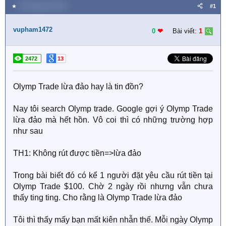
★
30 Tháng năm 2021
#1
vupham1472
0
❤︎
Bài viết:
1
2472
13
Olymp Trade lừa đảo hay là tin đồn?
Nay tôi search Olymp trade. Google gợi ý Olymp Trade
lừa đảo mà hết hồn. Vô coi thì có những trường hợp
như sau
TH1: Không rút được tiền=>lừa đảo
Trong bài biết đó có kể 1 người đặt yêu cầu rút tiền tại
Olymp Trade $100. Chờ 2 ngày rồi nhưng vẫn chưa
thấy ting ting. Cho rằng là Olymp Trade lừa đảo
Tôi thì thấy mấy bạn mất kiên nhẫn thế. Mỗi ngày Olymp