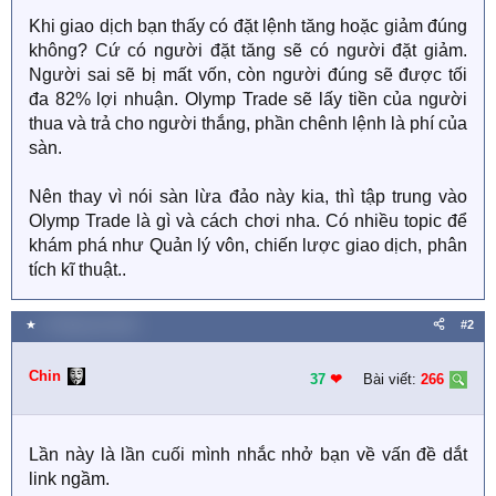
Khi giao dịch bạn thấy có đặt lệnh tăng hoặc giảm đúng
không? Cứ có người đặt tăng sẽ có người đặt giảm.
Người sai sẽ bị mất vốn, còn người đúng sẽ được tối
đa 82% lợi nhuận. Olymp Trade sẽ lấy tiền của người
thua và trả cho người thắng, phần chênh lệnh là phí của
sàn.
Nên thay vì nói sàn lừa đảo này kia, thì tập trung vào
Olymp Trade là gì và cách chơi nha. Có nhiều topic để
khám phá như Quản lý vôn, chiến lược giao dịch, phân
tích kĩ thuật..
★
2 Tháng sáu 2021
#2
Chin
37
❤︎
Bài viết:
266
Lần này là lần cuối mình nhắc nhở bạn về vấn đề dắt
link ngầm.