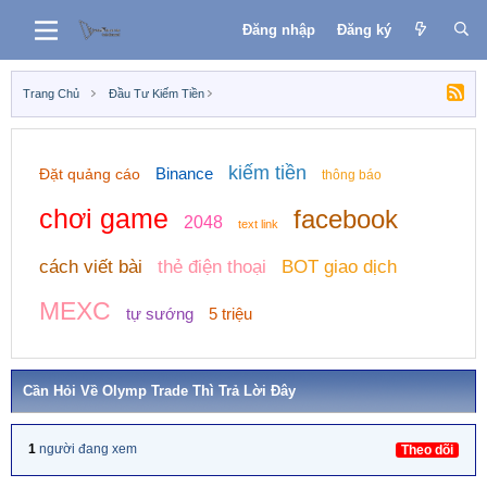
Đăng nhập
Đăng ký
Trang Chủ
Đầu Tư Kiếm Tiền
kiếm tiền
Binance
Đặt quảng cáo
thông báo
chơi game
facebook
2048
text link
cách viết bài
thẻ điện thoại
BOT giao dịch
MEXC
tự sướng
5 triệu
Cần Hỏi Về Olymp Trade Thì Trả Lời Đây
1
người đang xem
Theo dõi