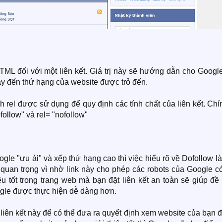
 HTML đối với một liên kết. Giá trị này sẽ hướng dẫn cho Googl
ày đến thứ hạng của website được trỏ đến.
h rel được sử dụng để quy định các tính chất của liên kết. Chí
follow" và rel= "nofollow"
 "ưu ái" và xếp thứ hạng cao thì việc hiểu rõ về Dofollow là
ức quan trọng vì nhờ link này cho phép các robots của Google c
u tốt trong trang web mà bạn đặt liên kết an toàn sẽ giúp đề
ogle được thực hiện dễ dàng hơn.
liên kết này để có thể đưa ra quyết định xem website của bạn