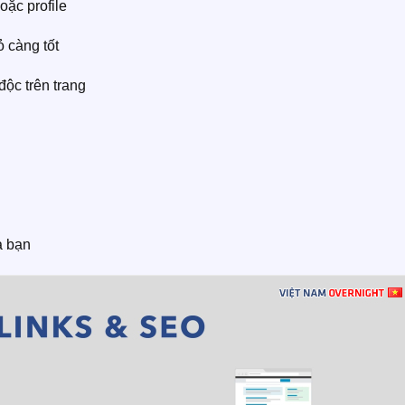
oặc profile
ỏ càng tốt
ộc trên trang
a bạn