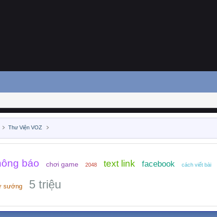
Thư Viện VOZ
hông báo
text link
facebook
chơi game
2048
cách viết bài
5 triệu
ự sướng