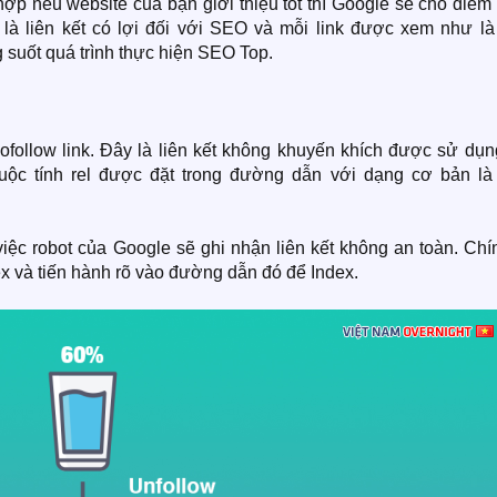
ợp nếu website của bạn giới thiệu tốt thì Google sẽ cho điểm
 là liên kết có lợi đối với SEO và mỗi link được xem như là
ong suốt quá trình thực hiện SEO Top.
Dofollow link. Đây là liên kết không khuyến khích được sử dụ
huộc tính rel được đặt trong đường dẫn với dạng cơ bản là 
việc robot của Google sẽ ghi nhận liên kết không an toàn. Chí
x và tiến hành rõ vào đường dẫn đó để Index.