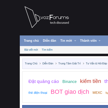
Trang chủ
Diễn đàn
Tin mới
Thành viên
Bài viết mới
Tìm kiếm
Trang Chủ
Diễn Đàn
Trung Tâm Giải Trí
Tư Vấn & Hỏi Đáp
kiếm tiền
t
Đặt quảng cáo
Binance
BOT giao dịch
MEXC
thẻ điện thoại
t