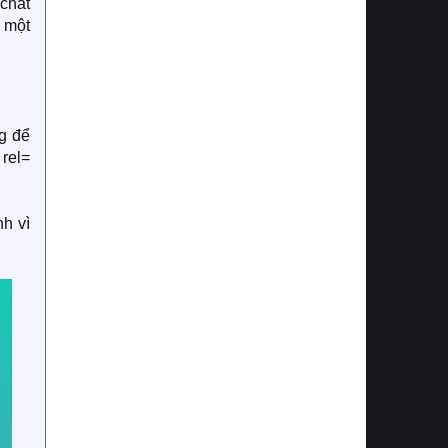
 chất
 một
ng để
rel=
nh vì