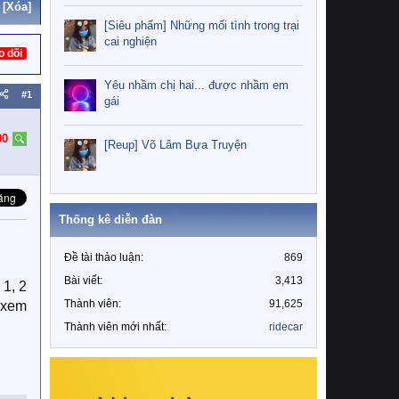
[Xóa]
[Siêu phẩm] Những mối tình trong trại
cai nghiện
o dõi
Yêu nhầm chị hai... được nhầm em
#1
gái
90
[Reup] Võ Lâm Bựa Truyện
Thống kê diễn đàn
Đề tài thảo luận
869
Bài viết
3,413
 1, 2
Thành viên
91,625
 xem
Thành viên mới nhất
ridecar