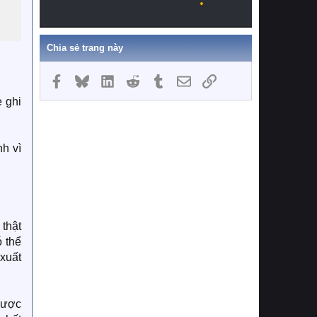
Chia sẻ trang này
Facebook
Bluesky
LinkedIn
Reddit
Tumblr
Email
Link
e ghi
nh vì
 thật
ó thể
 xuất
 được