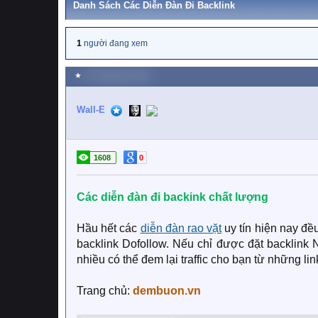
Danh Sách Các Diễn Đàn Đi Backlink
1
người đang xem
★
31 Tháng tám 2024
Wall-E
1608
0
Các diễn đàn đi backink chất lượng
Hầu hết các
diễn đàn rao vặt
uy tín hiện nay đều
backlink Dofollow. Nếu chỉ được đặt backlink 
nhiều có thể đem lại traffic cho bạn từ những li
Trang chủ:
dembuon.vn