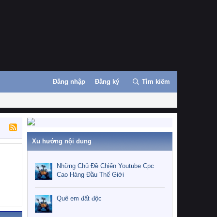
Đăng nhập
Đăng ký
Tìm kiếm
Xu hướng nội dung
Những Chủ Đề Chiến Youtube Cpc
Cao Hàng Đầu Thế Giới
Quê em đất độc