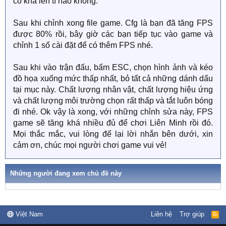
có khá lên tí nào không.
Sau khi chỉnh xong file game. Cfg là bạn đã tăng FPS
được 80% rồi, bây giờ các bạn tiếp tục vào game và
chỉnh 1 số cài đặt để có thêm FPS nhé.
Sau khi vào trận đấu, bấm ESC, chọn hình ảnh và kéo
đồ họa xuống mức thấp nhất, bỏ tất cả những dánh dấu
tại mục này. Chất lượng nhân vật, chất lượng hiệu ứng
và chất lượng môi trường chọn rất thấp và tắt luôn bóng
đi nhé. Ok vậy là xong, với những chỉnh sửa này, FPS
game sẽ tăng khá nhiều đủ để chơi Liên Minh rồi đó.
Mọi thắc mắc, vui lòng để lại lời nhắn bên dưới, xin
cảm ơn, chúc mọi người chơi game vui vẻ!
Những người đang xem chủ đề này
Việt Nam
Liên hệ
Trợ giúp
R
S