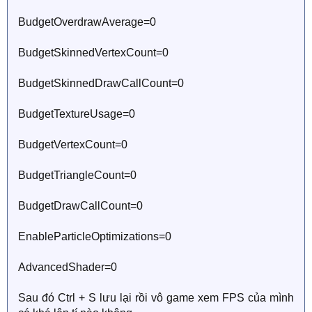
BudgetOverdrawAverage=0
BudgetSkinnedVertexCount=0
BudgetSkinnedDrawCallCount=0
BudgetTextureUsage=0
BudgetVertexCount=0
BudgetTriangleCount=0
BudgetDrawCallCount=0
EnableParticleOptimizations=0
AdvancedShader=0
Sau đó Ctrl + S lưu lại rồi vô game xem FPS của mình