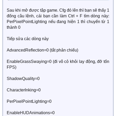
Sau khi mở được tập game. Cfg đó lên thì bạn sẽ thấy 1
đống câu lệnh, cái bạn cần làm Ctrl + F tìm dòng này:
PerPixelPointLighting nếu đang hiện 1 thì chuyển từ 1
thành 0
Tiếp sửa các dòng này
AdvancedReflection=0 (tắt phản chiếu)
EnableGrassSwaying=0 (đi vô cỏ khỏi lay động, đỡ tốn
FPS)
ShadowQuality=0
CharacterInking=0
PerPixelPointLighting=0
EnableHUDAnimations=0