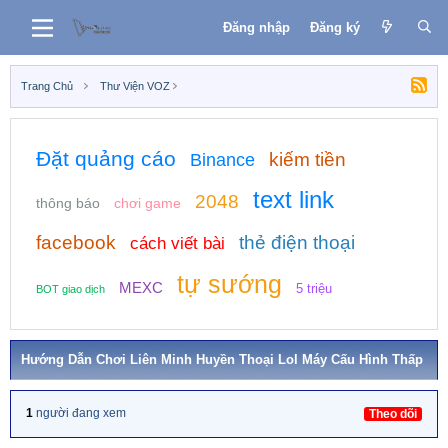
Đăng nhập
Đăng ký
Trang Chủ
Thư Viện VOZ
Đặt quảng cáo
kiếm tiền
Binance
text link
2048
thông báo
chơi game
facebook
thẻ điện thoại
cách viết bài
tự sướng
MEXC
5 triệu
BOT giao dịch
Hướng Dẫn Chơi Liên Minh Huyền Thoại Lol Máy Cấu Hình Thấp
1
người đang xem
Theo dõi