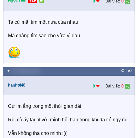
Ngọc Hân
i
0
❤︎
Bài viết:
0
o
n
s
Ta cứ mãi tìm một nửa của nhau
:
Mà chẳng tìm sao cho vừa vì đau
★
10 Tháng bảy 2021
#7
hanht448
0
❤︎
Bài viết:
0
Cứ im ắng trong một thời gian dài
Rồi cô ấy lại nt với mình hỏi han trong khi đã có ngy rồi
Vẫn không tha cho mình :((