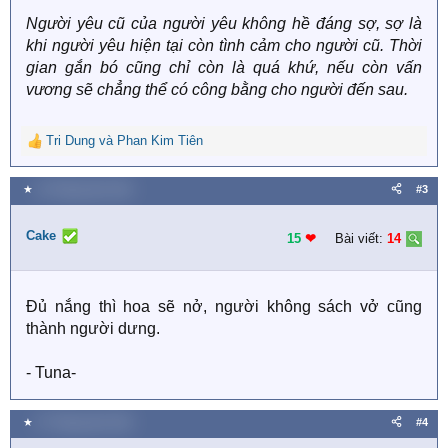
s
Người yêu cũ của người yêu không hề đáng sợ, sợ là
:
khi người yêu hiện tại còn tình cảm cho người cũ. Thời
gian gắn bó cũng chỉ còn là quá khứ, nếu còn vấn
vương sẽ chẳng thể có công bằng cho người đến sau.
Tri Dung
và
Phan Kim Tiên
R
e
a
★
10 Tháng năm 2021
#3
c
t
Cake
i
15
❤︎
Bài viết:
14
o
n
s
Đủ nắng thì hoa sẽ nở, người không sách vở cũng
:
thành người dưng.
- Tuna-
★
27 Tháng năm 2021
#4