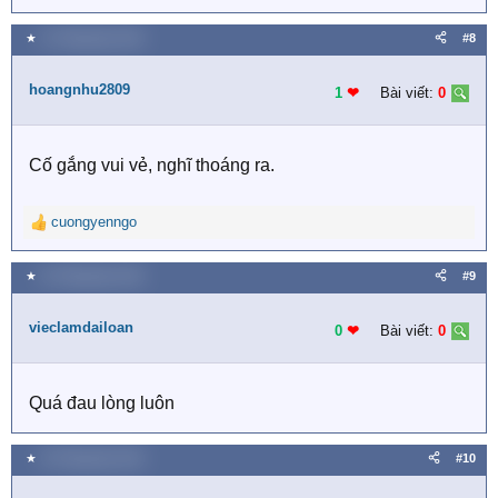
★
12 Tháng bảy 2021
#8
hoangnhu2809
1
❤︎
Bài viết:
0
Cố gắng vui vẻ, nghĩ thoáng ra.
cuongyenngo
R
e
a
★
16 Tháng bảy 2021
#9
c
t
vieclamdailoan
i
0
❤︎
Bài viết:
0
o
n
s
Quá đau lòng luôn
:
★
18 Tháng bảy 2021
#10