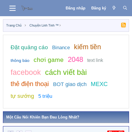
Đăng nhập
Đăng ký
Trang Chủ
Chuyện Linh Tinh ™
kiếm tiền
Đặt quảng cáo
Binance
2048
chơi game
text link
thông báo
facebook
cách viết bài
thẻ điện thoại
MEXC
BOT giao dịch
tự sướng
5 triệu
Một Câu Nói Khiến Bạn Đau Lòng Nhất?