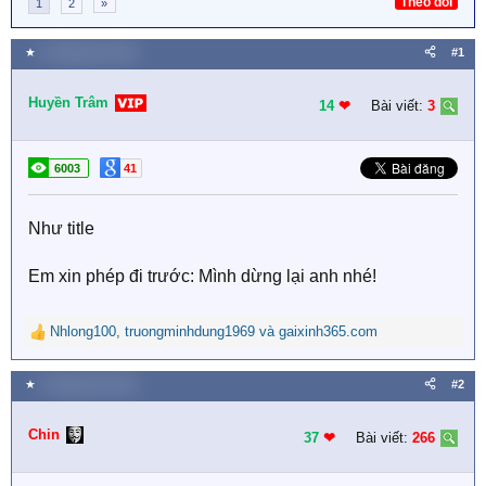
Theo dõi
1
2
»
★
6 Tháng năm 2021
#1
Huyền Trâm
14
❤︎
Bài viết:
3
6003
41
Như title
Em xin phép đi trước: Mình dừng lại anh nhé!
Nhlong100
,
truongminhdung1969
và
gaixinh365.com
R
e
a
★
9 Tháng năm 2021
#2
c
t
Chin
i
37
❤︎
Bài viết:
266
o
n