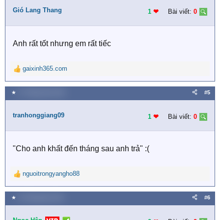
Gió Lang Thang
1
❤︎
Bài viết:
0
Anh rất tốt nhưng em rất tiếc
gaixinh365.com
R
e
a
★
27 Tháng năm 2021
#5
c
t
tranhonggiang09
i
1
❤︎
Bài viết:
0
o
n
s
"Cho anh khất đến tháng sau anh trả" :(
:
nguoitrongyangho88
R
e
a
★
10 Tháng bảy 2021
#6
c
t