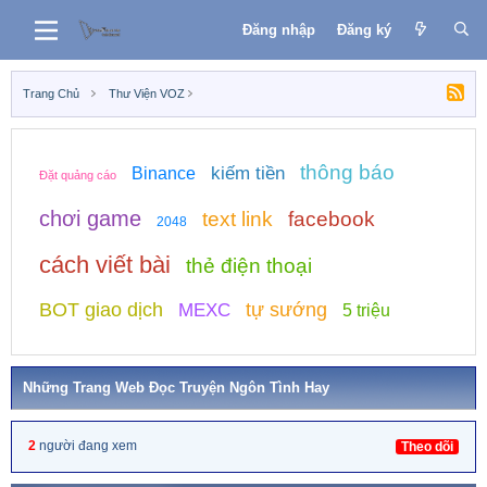
Đăng nhập
Đăng ký
Trang Chủ
Thư Viện VOZ
thông báo
kiếm tiền
Binance
Đặt quảng cáo
chơi game
text link
facebook
2048
cách viết bài
thẻ điện thoại
BOT giao dịch
tự sướng
MEXC
5 triệu
Những Trang Web Đọc Truyện Ngôn Tình Hay
2
người đang xem
Theo dõi