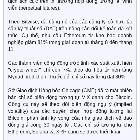
dịch tích cực trên thị trường hợp đồng tương lai vĩnh
viễn (perpetual futures).
Theo Bitwise, đà bùng nổ của các công ty sở hữu tài
sản kỹ thuật số (DAT) trên bảng cân đối kế toán đã kết
thúc. Cụ thể, nhu cầu Ethereum từ kho bạc doanh
nghiệp giảm 81% trong giai đoạn từ tháng 8 đến tháng
11.
Các thành viên cộng đồng ước tính xác suất xuất hiện
"crypto winter" chỉ còn 7%, theo dữ liệu từ nền tảng
Myriad prediction. Trước đó, chỉ số này từng đạt 30%.
Sở Giao dịch Hàng hóa Chicago (CME) đã ra mắt phiên
bản chỉ số biến động tương tự VIX dành cho Bitcoin.
Công cụ này sẽ theo dõi biến động ngụ ý (implied
volatility) của các quyền chọn hợp đồng tương lai
Bitcoin, phản ánh kỳ vọng của nhà giao dịch về dao
động giá trong 30 ngày tới. Các chỉ số tương tự cho
Ethereum, Solana và XRP cũng sẽ được triển khai.