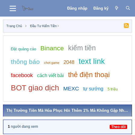
Đăng nhập
Đăng ký
Trang Chủ
Đầu Tư Kiếm Tiền
kiếm tiền
Binance
Đặt quảng cáo
text link
thông báo
2048
chơi game
thẻ điện thoại
facebook
cách viết bài
BOT giao dịch
MEXC
tự sướng
5 triệu
Thị Trường Tiền Mã Hóa Phục Hồi Thêm 1% Mà Không Gặp Nhiều Trở Ngại
1
người đang xem
Theo dõi