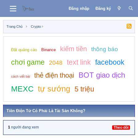
Đăng nhập
Đăng ký
Trang Chủ
Crypto
kiếm tiền
thông báo
Đặt quảng cáo
Binance
chơi game
text link
facebook
2048
BOT giao dịch
thẻ điện thoại
cách viết bài
MEXC
tự sướng
5 triệu
Tiền Điện Tử Có Phải Là Tài Sản Không?
1
người đang xem
Theo dõi