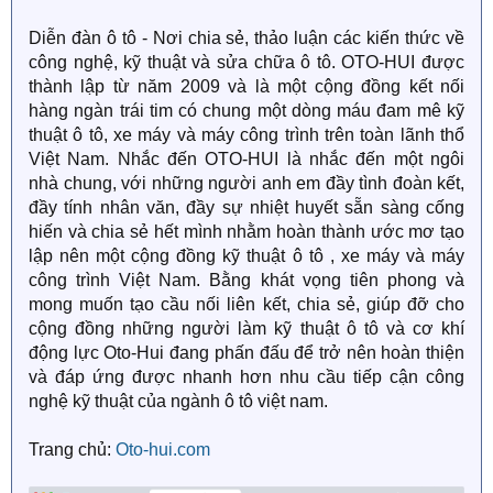
Diễn đàn ô tô - Nơi chia sẻ, thảo luận các kiến thức về
công nghệ, kỹ thuật và sửa chữa ô tô. OTO-HUI được
thành lập từ năm 2009 và là một cộng đồng kết nối
hàng ngàn trái tim có chung một dòng máu đam mê kỹ
thuật ô tô, xe máy và máy công trình trên toàn lãnh thổ
Việt Nam. Nhắc đến OTO-HUI là nhắc đến một ngôi
nhà chung, với những người anh em đầy tình đoàn kết,
đầy tính nhân văn, đầy sự nhiệt huyết sẵn sàng cống
hiến và chia sẻ hết mình nhằm hoàn thành ước mơ tạo
lập nên một cộng đồng kỹ thuật ô tô , xe máy và máy
công trình Việt Nam. Bằng khát vọng tiên phong và
mong muốn tạo cầu nối liên kết, chia sẻ, giúp đỡ cho
cộng đồng những người làm kỹ thuật ô tô và cơ khí
động lực Oto-Hui đang phấn đấu để trở nên hoàn thiện
và đáp ứng được nhanh hơn nhu cầu tiếp cận công
nghệ kỹ thuật của ngành ô tô việt nam.
Trang chủ:
Oto-hui.com