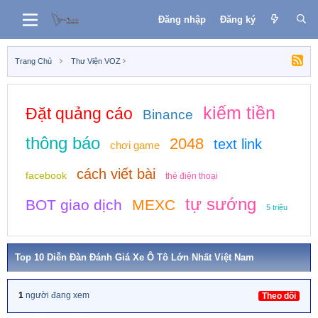
Đăng nhập
Đăng ký
Trang Chủ
Thư Viện VOZ
kiếm tiền
Đặt quảng cáo
Binance
thông báo
2048
text link
chơi game
cách viết bài
facebook
thẻ điện thoại
tự sướng
BOT giao dịch
MEXC
5 triệu
Top 10 Diễn Đàn Đánh Giá Xe Ô Tô Lớn Nhất Việt Nam
1
người đang xem
Theo dõi