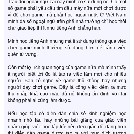
Trau dồi ngoại ngữ cái này mình có sử dụng nè. Có một
số game phải yêu cầu tìm đầu mày nữa mới chơi được
vì để chơi game mà phải học ngoại ngữ. Ở Việt Nam
mình đa số ngoại ngữ trên ghế nhà trường chỉ học thôi
chứ giao tiếp thì ít như tiếng Anh chẳng hạn.
Mình học tiếng Anh nhưng mà ít sử dụng thông qua việc
chơi game mình thường sử dụng hơn để tránh việc
quên từ vựng.
Còn một lợi ích quan trọng của game nữa mà mình thấy
ít người biết tới đó là tạo ra việc làm mới cho nhiều
người. Bạn có nghe về game thủ không hay những
người dạy chơi game. Đây là công việc kiếm ra mức
thu nhập khá cao mặc dù nó không ổn định với lại
không phải ai cũng làm được.
Nếu học tập có diễn đàn chia sẻ kinh nghiệm học
nhanh nhớ lâu hay những bài giảng của giáo viên
nhằm giúp việc học tập trở nên đơn giản dễ dàng hơn
thì diễn đàn game được tạo ra với mục đích tương