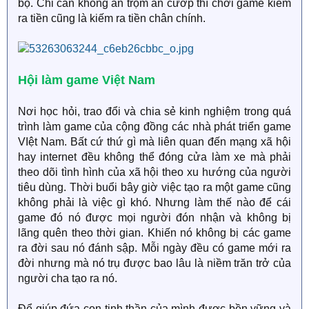
bộ. Chỉ cần không ăn trộm ăn cướp thì chơi game kiếm
ra tiền cũng là kiếm ra tiền chân chính.
Hội làm game Việt Nam
Nơi học hỏi, trao đổi và chia sẻ kinh nghiệm trong quá
trình làm game của cộng đồng các nhà phát triển game
VIệt Nam. Bất cứ thứ gì mà liên quan đến mạng xã hội
hay internet đều không thể đóng cửa làm xe mà phải
theo dõi tình hình của xã hội theo xu hướng của người
tiêu dùng. Thời buổi bây giờ việc tạo ra một game cũng
không phải là việc gì khó. Nhưng làm thế nào để cái
game đó nó được mọi người đón nhận và không bị
lãng quên theo thời gian. Khiến nó không bị các game
ra đời sau nó đánh sập. Mỗi ngày đều có game mới ra
đời nhưng mà nó trụ được bao lâu là niềm trăn trở của
người cha tạo ra nó.
Để giúp đứa con tinh thần của mình được bền vững và