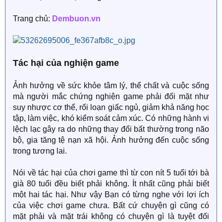
Trang chủ:
Dembuon.vn
Tác hại của nghiện game
Ảnh hưởng về sức khỏe tâm lý, thể chất và cuộc sống
mà người mắc chứng nghiện game phải đối mặt như
suy nhược cơ thể, rối loạn giấc ngủ, giảm khả năng học
tập, làm việc, khó kiểm soát cảm xúc. Có những hành vi
lệch lạc gây ra do những thay đổi bất thường trong não
bộ, gia tăng tệ nạn xã hội. Ảnh hưởng đến cuộc sống
trong tương lai.
Nói về tác hại của chơi game thì từ con nít 5 tuổi tới bà
già 80 tuổi đều biết phải không. Ít nhất cũng phải biết
một hai tác hại. Như vậy Bạn có từng nghe với lợi ích
của việc chơi game chưa. Bất cứ chuyện gì cũng có
mặt phải và mặt trái không có chuyện gì là tuyệt đối