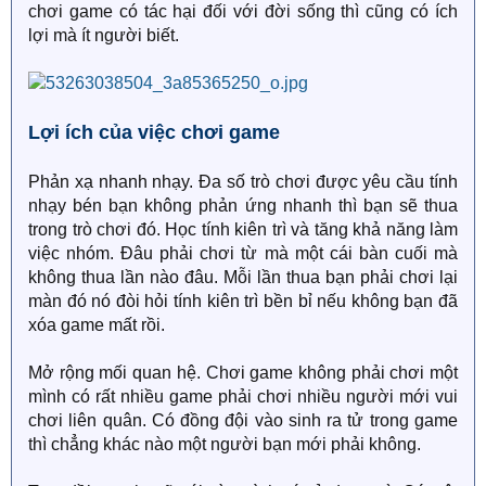
chơi game có tác hại đối với đời sống thì cũng có ích
lợi mà ít người biết.
Lợi ích của việc chơi game
Phản xạ nhanh nhạy. Đa số trò chơi được yêu cầu tính
nhạy bén bạn không phản ứng nhanh thì bạn sẽ thua
trong trò chơi đó. Học tính kiên trì và tăng khả năng làm
việc nhóm. Đâu phải chơi từ mà một cái bàn cuối mà
không thua lần nào đâu. Mỗi lần thua bạn phải chơi lại
màn đó nó đòi hỏi tính kiên trì bền bỉ nếu không bạn đã
xóa game mất rồi.
Mở rộng mối quan hệ. Chơi game không phải chơi một
mình có rất nhiều game phải chơi nhiều người mới vui
chơi liên quân. Có đồng đội vào sinh ra tử trong game
thì chẳng khác nào một người bạn mới phải không.