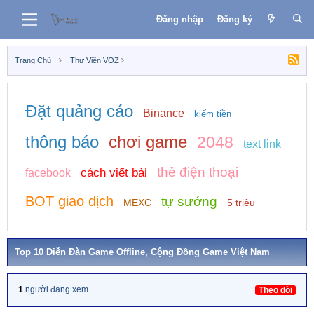
Đăng nhập
Đăng ký
Trang Chủ
Thư Viện VOZ
Đặt quảng cáo
Binance
kiếm tiền
thông báo
chơi game
2048
text link
thẻ điện thoại
cách viết bài
facebook
BOT giao dịch
tự sướng
MEXC
5 triệu
Top 10 Diễn Đàn Game Offline, Cộng Đồng Game Việt Nam
1
người đang xem
Theo dõi