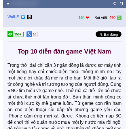
★
30 Tháng bảy 2023
#1
Wall-E
154
❤︎
Bài viết:
490
3557
16
Top 10 diễn đàn game Việt Nam
Trong thời đại chỉ cần 3 ngàn đồng là được sờ máy tính
một tiếng hay chỉ chiếc điện thoại thông minh nơi tay
một thế giới khác đã mở ra cho bạn. Một thế giới tạo ra
từ công nghệ và trí tưởng tượng của người dùng. Cùng
VNO tìm hiểu về game nhé. Thứ mà xài trẻ lớn bé chưa
ai chưa thử một lần trong đời. Bản thân mình cũng có
một thời cực kỳ mê game luôn. Từ game con rắn ham
ăn cho điện thoại cùi bắp tới những game yêu cầu
iPhone cảm ứng mới xài được. Không có tiền nạp 3G
để chơi thì vô quán nước mua một ly nước mía rồi ngồi
đó kéo wi-fi tải game về nhà chơi thời đó không biết sao