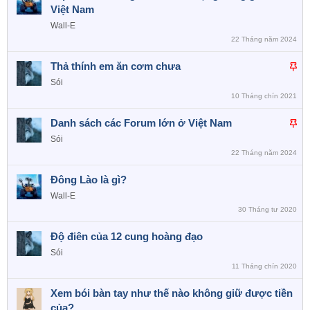
m
á
Việt Nam
d
n
ầ
Wall-E
n
l
22 Tháng năm 2024
ê
D
Thả thính em ăn cơm chưa
n
á
c
Sói
n
a
10 Tháng chín 2021
l
o
D
Danh sách các Forum lớn ở Việt Nam
ê
á
n
Sói
n
c
22 Tháng năm 2024
l
a
Đông Lào là gì?
ê
o
n
Wall-E
c
30 Tháng tư 2020
a
Độ điên của 12 cung hoàng đạo
o
Sói
11 Tháng chín 2020
Xem bói bàn tay như thế nào không giữ được tiền
của?