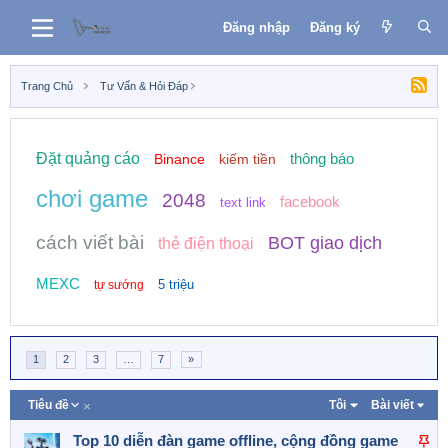
Đăng nhập
Đăng ký
Trang Chủ
Tư Vấn & Hỏi Đáp
Đặt quảng cáo
thông báo
Binance
kiếm tiền
chơi game
2048
facebook
text link
cách viết bài
BOT giao dịch
thẻ điện thoại
MEXC
5 triệu
tự sướng
1
2
3
…
7
»
G
Tiêu đề
Tôi
Bài viết
i
ả
D
Top 10 diễn đàn game offline, cộng đồng game