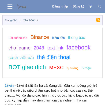
Đăng nhập
Đăng ký
Trang Chủ
Thành Viên
Binance
thông báo
kiếm tiền
Đặt quảng cáo
facebook
chơi game
2048
text link
thẻ điện thoại
cách viết bài
BOT giao dịch
MEXC
5 triệu
tự sướng
13win
- 13win13.fit là nhà cái đang dẫn đầu xu hướng giới trẻ
bet thủ về các siêu phẩm cực hot như bắn cá, casino, thể
thao,... Với đa dạng các hình thức cược, hàng loạt các ưu đãi
cực kỳ hấp dẫn, hãy đến tham gia trải nghiệm nhà cái