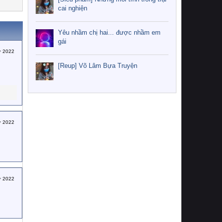
cai nghiện
Yêu nhầm chị hai... được nhầm em
gái
ư 2022
[Reup] Võ Lâm Bựa Truyện
ư 2022
ư 2022