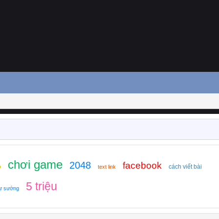
chơi game
2048
facebook
o
cách viết bài
text link
5 triệu
ự sướng