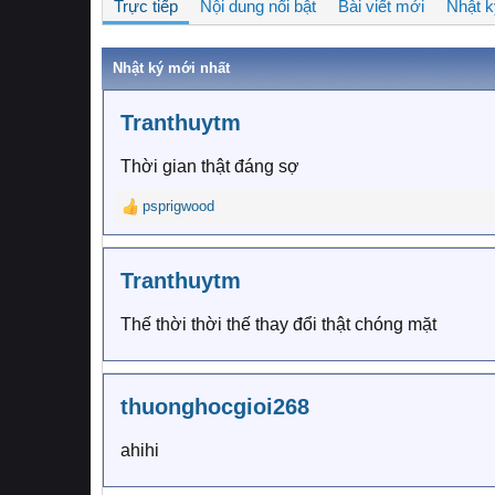
Trực tiếp
Nội dung nổi bật
Bài viết mới
Nhật 
Nhật ký mới nhất
Tranthuytm
Thời gian thật đáng sợ
psprigwood
R
e
a
c
Tranthuytm
t
i
Thế thời thời thế thay đổi thật chóng mặt
o
n
s
:
thuonghocgioi268
ahihi