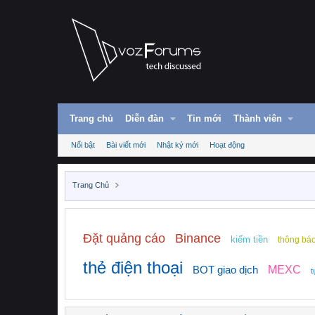
Trang chủ
Diễn đàn
Tin mới
Thành viên
Nổi bật
Bài viết mới
Nhật ký mới
Hoạt động
Trang Chủ
Đặt quảng cáo
Binance
kiếm tiền
thông bá
thẻ điện thoại
BOT giao dịch
MEXC
t