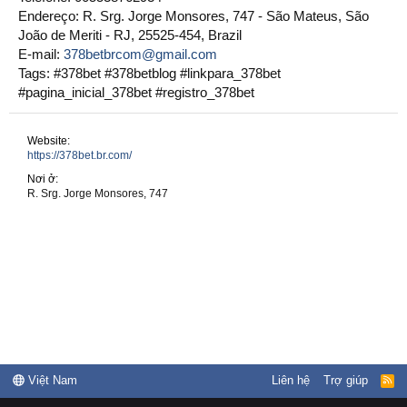
Endereço: R. Srg. Jorge Monsores, 747 - São Mateus, São
João de Meriti - RJ, 25525-454, Brazil
E-mail:
378betbrcom@gmail.com
Tags: #378bet #378betblog #linkpara_378bet
#pagina_inicial_378bet #registro_378bet
Website
https://378bet.br.com/
Nơi ở
R. Srg. Jorge Monsores, 747
Việt Nam
Liên hệ
Trợ giúp
R
S
S