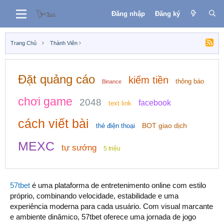
Đăng nhập
Đăng ký
Trang Chủ
Thành Viên
Đặt quảng cáo
kiếm tiền
thông báo
Binance
chơi game
2048
facebook
text link
cách viết bài
BOT giao dịch
thẻ điện thoại
MEXC
tự sướng
5 triệu
57tbet
é uma plataforma de entretenimento online com estilo
próprio, combinando velocidade, estabilidade e uma
experiência moderna para cada usuário. Com visual marcante
e ambiente dinâmico, 57tbet oferece uma jornada de jogo