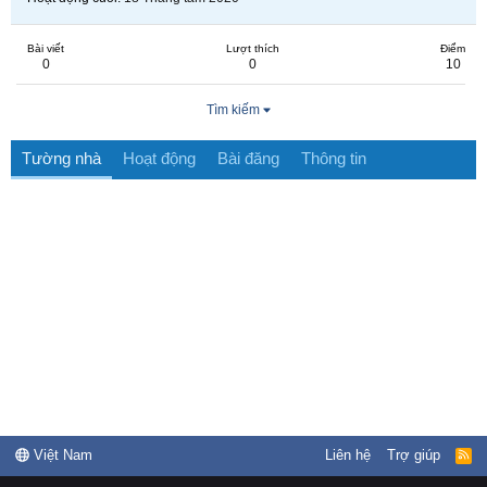
Bài viết
Lượt thích
Điểm
0
0
10
Tìm kiếm
Tường nhà
Hoạt động
Bài đăng
Thông tin
Việt Nam
Liên hệ
Trợ giúp
R
S
S