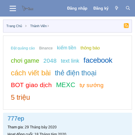
Đăng nhập
Đăng ký
Trang Chủ
Thành Viên
kiếm tiền
thông báo
Đặt quảng cáo
Binance
facebook
chơi game
2048
text link
cách viết bài
thẻ điện thoại
MEXC
BOT giao dịch
tự sướng
5 triệu
777ep
Tham gia
29 Tháng bảy 2020
Hoạt động cuối
18 Tháng tám 2020