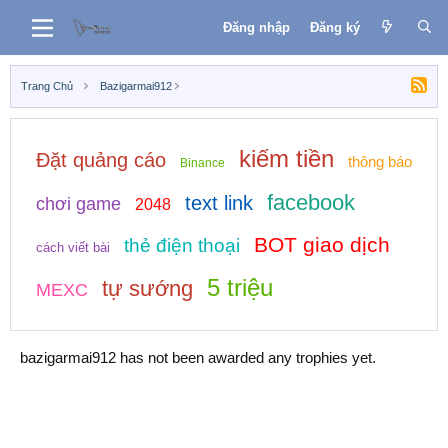
Đăng nhập
Đăng ký
Trang Chủ
Bazigarmai912
kiếm tiền
Đặt quảng cáo
thông báo
Binance
facebook
text link
chơi game
2048
BOT giao dịch
thẻ điện thoại
cách viết bài
5 triệu
tự sướng
MEXC
bazigarmai912 has not been awarded any trophies yet.