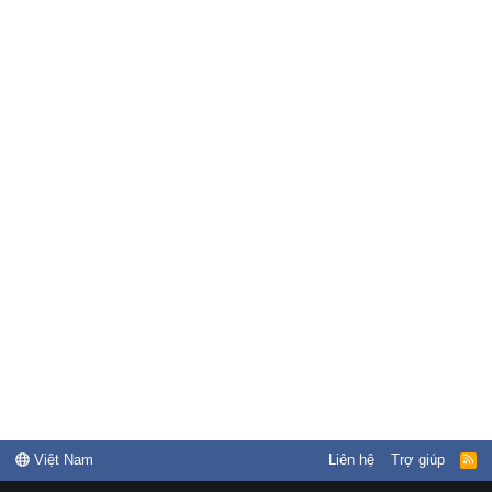
Việt Nam
Liên hệ
Trợ giúp
R
S
S