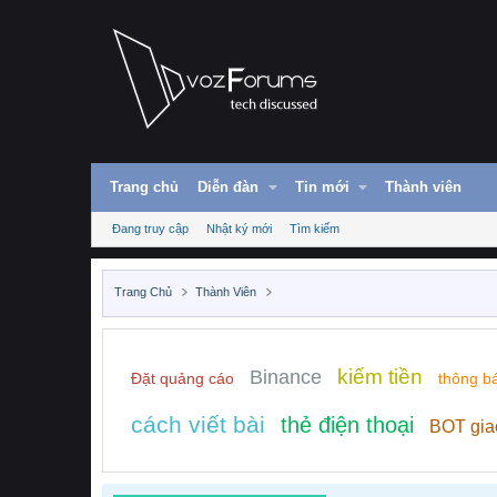
Trang chủ
Diễn đàn
Tin mới
Thành viên
Đang truy cập
Nhật ký mới
Tìm kiếm
Trang Chủ
Thành Viên
kiếm tiền
Binance
Đặt quảng cáo
thông b
cách viết bài
thẻ điện thoại
BOT gia