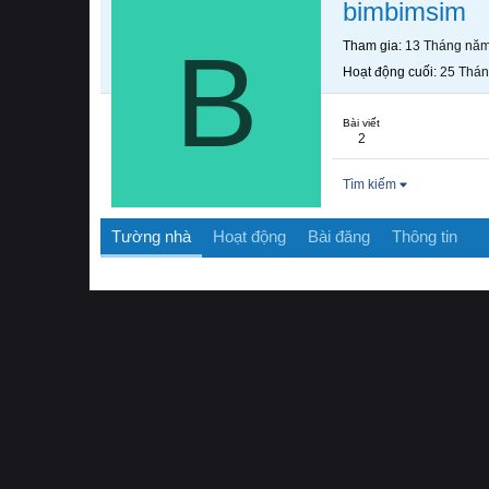
bimbimsim
B
Tham gia
13 Tháng nă
Hoạt động cuối
25 Thán
Bài viết
2
Tìm kiếm
Tường nhà
Hoạt động
Bài đăng
Thông tin