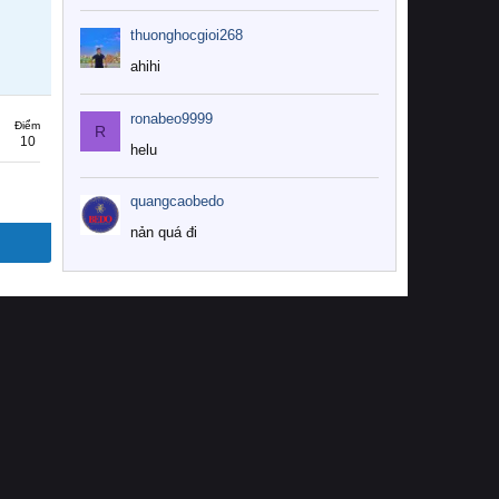
thuonghocgioi268
ahihi
ronabeo9999
Điểm
R
10
helu
quangcaobedo
nản quá đi