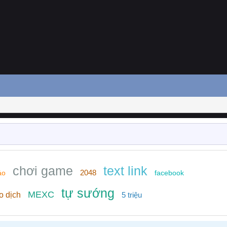
chơi game
text link
2048
áo
facebook
tự sướng
MEXC
o dịch
5 triệu