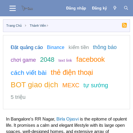
Đăng nhập
Đăng ký
Trang Chủ
Thành Viên
thông báo
Đặt quảng cáo
kiếm tiền
Binance
facebook
2048
chơi game
text link
thẻ điện thoại
cách viết bài
BOT giao dịch
MEXC
tự sướng
5 triệu
In Bangalore's RR Nagar,
Birla Ojasvi
is the epitome of opulent
life. It promises a calm and elegant lifestyle with its large open
spaces, well-designed homes, and extensive array of