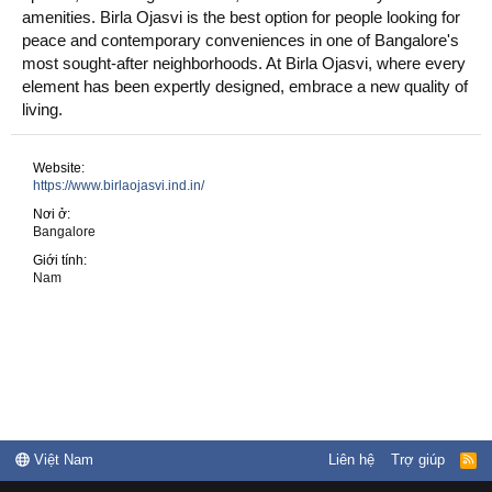
amenities. Birla Ojasvi is the best option for people looking for
peace and contemporary conveniences in one of Bangalore's
most sought-after neighborhoods. At Birla Ojasvi, where every
element has been expertly designed, embrace a new quality of
living.
Website
https://www.birlaojasvi.ind.in/
Nơi ở
Bangalore
Giới tính
Nam
Việt Nam
Liên hệ
Trợ giúp
R
S
S