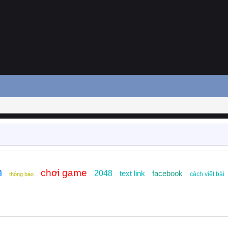
n
chơi game
2048
text link
facebook
cách viết bài
thông báo