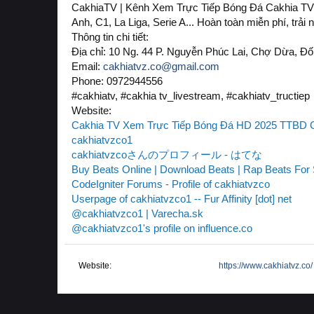
CakhiaTV | Kênh Xem Trực Tiếp Bóng Đá Cakhia TV Tố
Anh, C1, La Liga, Serie A... Hoàn toàn miễn phí, trả
Thông tin chi tiết:
Địa chỉ: 10 Ng. 44 P. Nguyễn Phúc Lai, Chợ Dừa, Đ
Email:
cakhiatvz.co@gmail.com
Phone: 0972944556
#cakhiatv, #cakhia tv_livestream, #cakhiatv_tructiep
Website:
Cakhia TV Xem Trực Tiếp Bóng Đá HD 2025 TTBD 
cakhiatvzco1
cakhiatvzcoさんのプロフィール - はてな
Buy Beats Online | Download Beats | Rap Beats For S
CodeIgniter Forums - Profile of cakhiatvzco
Userpage of cakhiatvzco1 -- Fur Affinity [dot] net
@cakhiatvzco1 | Varecha.sk
@cakhiatvzco1's profile on influence.co
Website
https://www.cakhiatvz.co/