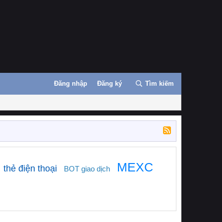
Đăng nhập
Đăng ký
Tìm kiếm
MEXC
thẻ điện thoại
BOT giao dịch