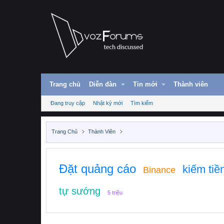
Trang chủ
Diễn đàn
Tin mới
Thành viên
Đang truy cập
Nhật ký mới
Tìm kiếm
Trang Chủ
Thành Viên
Đặt quảng cáo
kiếm tiề
Binance
tự sướng
5 triệu