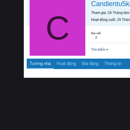
Candientu5k
C
Tham gia
28 Tháng tám
Hoạt động cuối
29 Thá
Bài viết
2
Tìm kiếm
Tường nhà
Hoạt động
Bài đăng
Thông tin