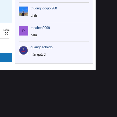
thuonghocgioi268
ahihi
ronabeo9999
Điểm
R
20
helu
quangcaobedo
nản quá đi