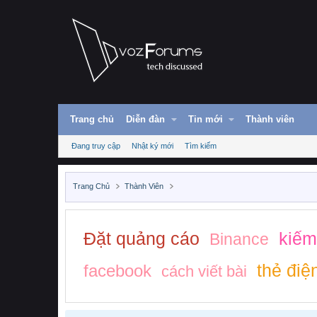
Trang chủ
Diễn đàn
Tin mới
Thành viên
Đang truy cập
Nhật ký mới
Tìm kiếm
Trang Chủ
Thành Viên
Đặt quảng cáo
kiếm
Binance
thẻ điệ
facebook
cách viết bài