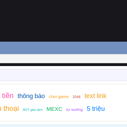
 tiền
text link
thông báo
chơi game
2048
n thoại
5 triệu
MEXC
tự sướng
BOT giao dịch