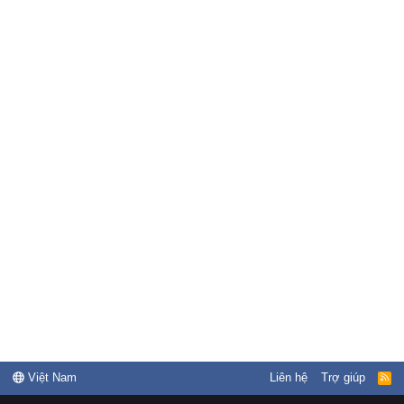
Việt Nam
Liên hệ
Trợ giúp
R
S
S