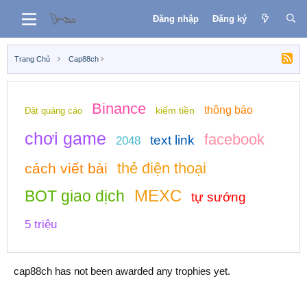
Đăng nhập
Đăng ký
Trang Chủ
Cap88ch
Binance
thông báo
kiếm tiền
Đặt quảng cáo
chơi game
facebook
text link
2048
thẻ điện thoại
cách viết bài
MEXC
BOT giao dịch
tự sướng
5 triệu
cap88ch has not been awarded any trophies yet.