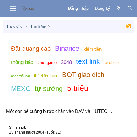
Đăng nhập
Đăng ký
Trang Chủ
Thành Viên
Binance
Đặt quảng cáo
kiếm tiền
text link
thông báo
2048
chơi game
facebook
BOT giao dịch
thẻ điện thoại
cách viết bài
5 triệu
MEXC
tự sướng
Một con bé cuồng bước chân vào DAV và HUTECH.
Sinh nhật
15 Tháng mười 2004 (Tuổi: 21)