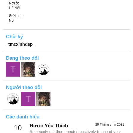
Nơi ở
Hà Nội
Giới tính
Nữ
Chữ ký
_tmcxinhdep_
Đang theo dõi
T
Người theo dõi
T
Các danh hiệu
29 Tháng chín 2021
Được Yêu Thích
10
Somebody out there reacted positively to one of your