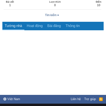
Bài viết
Lượt thích
Điểm
1
0
10
Tìm kiếm
Tường nhà
Hoạt động
Bài đăng
Thông tin
Việt Nam
Liên hệ
Trợ giúp
R
S
S