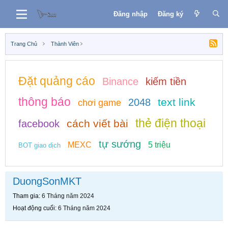
Đăng nhập
Đăng ký
Trang Chủ
Thành Viên
Đặt quảng cáo
Binance
kiếm tiền
thông báo
text link
2048
chơi game
thẻ điện thoại
cách viết bài
facebook
tự sướng
MEXC
5 triệu
BOT giao dịch
DuongSonMKT
Tham gia
6 Tháng năm 2024
Hoạt động cuối
6 Tháng năm 2024