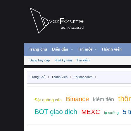
Trang chủ
Diễn đàn
Tin mới
Thành viên
Đang truy cập
Nhật ký mới
Tìm kiếm
Trang Chủ
Thành Viên
Ee88acocom
thô
Binance
kiếm tiền
Đặt quảng cáo
BOT giao dịch
MEXC
5 t
tự sướng