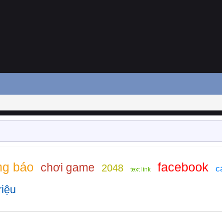
ng báo
facebook
chơi game
2048
c
text link
riệu