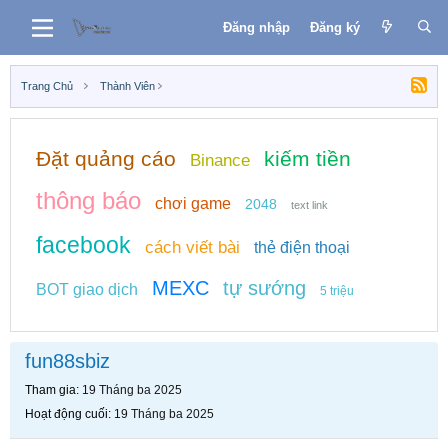
Đăng nhập
Đăng ký
Trang Chủ
Thành Viên
Đặt quảng cáo
kiếm tiền
Binance
thông báo
chơi game
2048
text link
facebook
cách viết bài
thẻ điện thoại
MEXC
tự sướng
BOT giao dịch
5 triệu
fun88sbiz
Tham gia
19 Tháng ba 2025
Hoạt động cuối
19 Tháng ba 2025