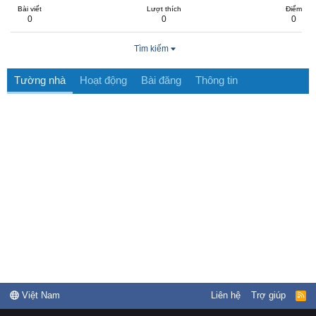
Bài viết
Lượt thích
Điểm
0
0
0
Tìm kiếm
Tường nhà
Hoạt động
Bài đăng
Thông tin
Việt Nam
Liên hệ
Trợ giúp
R
S
S